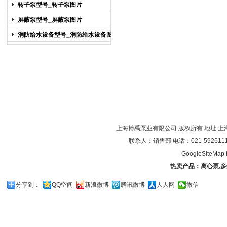
图片
转子泵型号_转子泵图片
屏蔽泵型号_屏蔽泵图片
消防给水设备型号_消防给水设备图片
上海博禹泵业有限公司 版权所有 地址:上
联系人：销售部 电话：021-59261119/0
GoogleSiteMap
热卖产品：
离心泵
,
多
分享到：
QQ空间
新浪微博
腾讯微博
人人网
微信