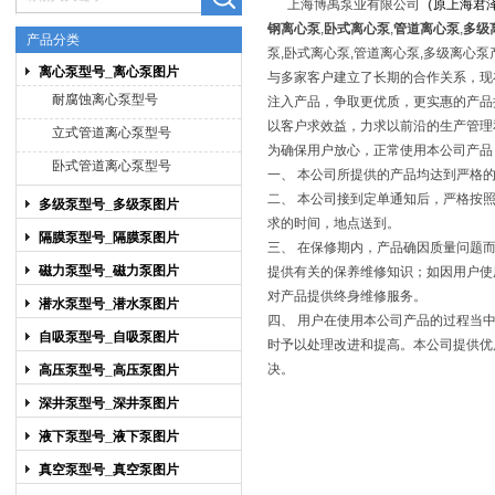
上海博禹泵业有限公司
（
原上海君
钢离心泵
,
卧式离心泵
,
管道离心泵
,
多级
产品分类
泵,卧式离心泵,管道离心泵,多级离心
离心泵型号_离心泵图片
与多家客户建立了长期的合作关系，现
上海博禹泵业有限公司
耐腐蚀离心泵型号
注入产品，争取更优质，更实惠的产品
以客户求效益，力求以前沿的生产管理
立式管道离心泵型号
为确保用户放心，正常使用本公司产品
卧式管道离心泵型号
一、 本公司所提供的产品均达到严格
二、 本公司接到定单通知后，严格按
多级泵型号_多级泵图片
求的时间，地点送到。
隔膜泵型号_隔膜泵图片
三、 在保修期内，产品确因质量问题
磁力泵型号_磁力泵图片
提供有关的保养维修知识；如因用户使
对产品提供终身维修服务。
潜水泵型号_潜水泵图片
四、 用户在使用本公司产品的过程当
自吸泵型号_自吸泵图片
时予以处理改进和提高。本公司提供优
决。
高压泵型号_高压泵图片
深井泵型号_深井泵图片
液下泵型号_液下泵图片
真空泵型号_真空泵图片