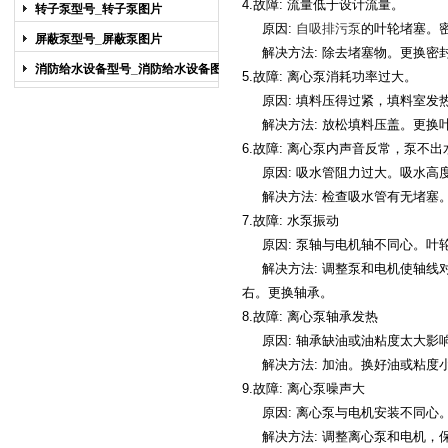
图片
4.
故障:
流量低于设计流量。
转子泵型号_转子泵图片
原因:
自吸排污泵
的叶轮堵塞。
屏蔽泵型号_屏蔽泵图片
解决方法: 除去堵塞物。更换密
消防给水设备型号_消防给水设备图片
5.
故障:
离心泵
消耗功率过大。
原因: 填料压得过紧，填料室发
解决方法: 放松填料压盖。更换
6.
故障:
离心泵
内声音反常，泵不出
原因: 吸水管阻力过大。吸水高
解决方法: 检查吸水管有无堵塞
7.
故障:
水泵
振动
原因: 泵轴与电机轴不同心。叶
解决方法: 调整泵和电机使轴线
右。更换轴承。
8.
故障:
离心泵
轴承发热
原因: 轴承缺油或油粘度太大影
解决方法: 加油。换好油或粘度
9.
故障:
离心泵
噪声大
原因:
离心泵
与电机安装不同心
解决方法: 调整
离心泵
和电机，