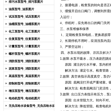
排污水泵型号_排污泵图片
2
、接通电源，检查泵的转向是否正
油泵型号_油泵图片
3
、缓慢开启出口阀门，调整到所需
试压泵型号_试压泵图片
入运行；
4
、停机时，应先将出口的阀门关闭
油桶泵型号_油桶泵图片
三、
水泵维修和保养
化工泵型号_化工泵图片
1
、定期检查泵和电机，更换易损零
往复泵型号_往复泵图片
2
、长期停机不用时，应清洗泵内流
计量泵型号_计量泵图片
3
、严禁空运转；
四、
水泵
出现的故障、
原因及解决
螺杆泵型号_螺杆泵图片
1.
故障:
水泵
不吸水，压力表剧烈跳
消防泵型号_消防泵图片
原因: 灌注的引水不够。泵内积
泥浆泵型号_消防泵图片
解决方法: 灌足引水。检查管路
高温泵型号_高温泵图片
2.
故障: 真空表指示高度真空，泵仍
原因: 底阀没打开或严重堵塞。
控制柜型号_控制柜图片
解决方法: 检查底阀活门灵活性
增压泵型号_增压泵图片
3.
故障: 出口压力表指示有压力，
电动机型号_电动机图片
原因: 出水管阻力大。转向不对
无负压给水设备型号_无负压给水设备
解决方法: 降低管阻。检查电机