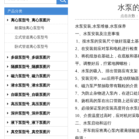
水泵
产品分类
点击次数：27
离心泵型号_离心泵图片
上海博禹泵业有限公司
水泵安装,水泵维修,水泵保养
耐腐蚀离心泵型号
一、
水泵安装及注意事项
立式管道离心泵型号
1
、按
水泵
的安装尺寸做好混凝土基
卧式管道离心泵型号
2
、在安装前应对泵和电机进行检查
3
、将机组放在基础上，在底板和基
多级泵型号_多级泵图片
平。调整好后，拧紧地脚螺栓；
隔膜泵型号_隔膜泵图片
4
、
水泵
的吸入、排出管路应有支架
磁力泵型号_磁力泵图片
5
、安装完毕。zui后用手盘动联轴
潜水泵型号_潜水泵图片
6
、
磁力泵
严禁抽取带有颗粒的介质
7
、为防止杂物进入泵内，在进口处
自吸泵型号_自吸泵图片
8
、扬程高的泵在出口管路上还应该
高压泵型号_高压泵图片
9
、必须保证泵的安装高度符合
水泵
深井泵型号_深井泵图片
10
、介质温度过高时，应对机封采
液下泵型号_液下泵图片
二、
水泵启动和运行
1
、开车前应将
离心泵
内灌满须输
真空泵型号_真空泵图片
电源；