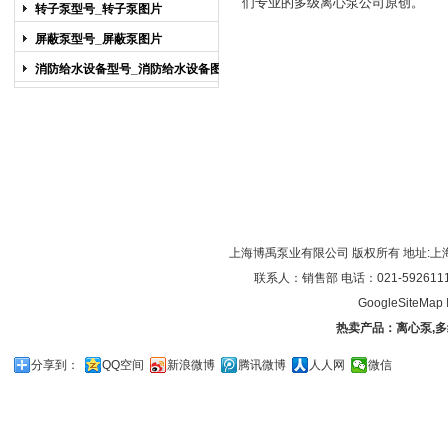
们专业的
多级离心泵
公司原创。
图片
转子泵型号_转子泵图片
屏蔽泵型号_屏蔽泵图片
消防给水设备型号_消防给水设备图片
上海博禹泵业有限公司 版权所有 地址:上
联系人：销售部 电话：021-59261119/0
GoogleSiteMap
热卖产品：
离心泵
,
多
分享到：
QQ空间
新浪微博
腾讯微博
人人网
微信