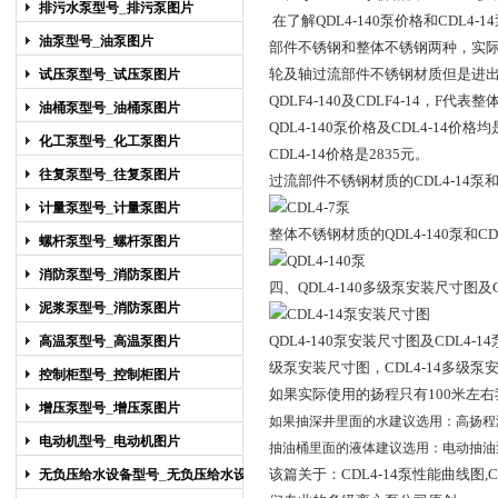
排污水泵型号_排污泵图片
在了解QDL4-140泵价格和CDL
油泵型号_油泵图片
部件不锈钢和整体不锈钢两种，实际在用
轮及轴过流部件不锈钢材质但是进
试压泵型号_试压泵图片
QDLF4-140及CDLF4-14，F代
油桶泵型号_油桶泵图片
QDL4-140
泵价格及CDL4-14价格均
化工泵型号_化工泵图片
CDL4-14价格是2835元。
往复泵型号_往复泵图片
过流部件不锈钢材质的CDL4-14泵和
计量泵型号_计量泵图片
整体不锈钢材质的QDL4-140泵和CD
螺杆泵型号_螺杆泵图片
消防泵型号_消防泵图片
四、QDL4-140
多级泵安装尺寸图及C
泥浆泵型号_消防泵图片
QDL4-140
泵安装尺寸图及CDL4-1
高温泵型号_高温泵图片
级泵安装尺寸图，CDL4-14多级泵
控制柜型号_控制柜图片
如果实际使用的扬程只有100米左
增压泵型号_增压泵图片
如果抽深井里面的水建议选用：
高扬程
电动机型号_电动机图片
抽油桶里面的液体建议选用：
电动抽油
该篇关于：
CDL4-14泵性能曲线图,
无负压给水设备型号_无负压给水设备