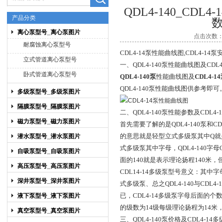
QDL4-140_CD
产品分类
离心泵型号_离心泵图片
点击次数：6
上海博禹泵业有限公司
耐腐蚀离心泵型号
CDL4-14泵性能曲线图,
CDL4-14
立式管道离心泵型号
一、QDL4-140
泵性能曲线图及CDL4
卧式管道离心泵型号
QDL4-140
泵
性能曲线图及
CDL4-1
QDL4-140泵性能曲线图供参考即可
多级泵型号_多级泵图片
隔膜泵型号_隔膜泵图片
二、QDL4-140泵性能参数及CDL4-1
磁力泵型号_磁力泵图片
首先需要了解的是QDL4-140泵和CD
的意思就是轻型立式多级泵其中Q就
潜水泵型号_潜水泵图片
式多级泵其中字母，QDL4-140字母
自吸泵型号_自吸泵图片
面的140就是表示理论扬程140米，
高压泵型号_高压泵图片
CDL14-14
多级泵型号意义：其中字
深井泵型号_深井泵图片
式多级泵、总之QDL4-140与CD
已，CDL4-14多级泵字母后面的个
液下泵型号_液下泵图片
的级数为14级每级理论扬程为14米，用
真空泵型号_真空泵图片
三、QDL4-140
泵价格及CDL4-14