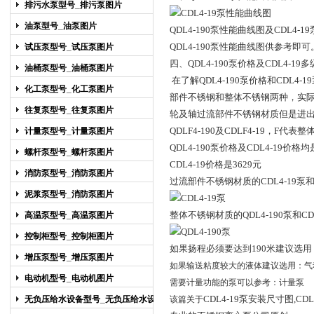
排污水泵型号_排污泵图片
油泵型号_油泵图片
QDL4-190
泵性能曲线图及CDL4-
QDL4-190泵性能曲线图供参考即可
试压泵型号_试压泵图片
四、QDL4-190
泵价格及CDL4-19
油桶泵型号_油桶泵图片
在了解QDL4-190泵价格和CDL
化工泵型号_化工泵图片
部件不锈钢和整体不锈钢两种，实际在用
往复泵型号_往复泵图片
轮及轴过流部件不锈钢材质但是进
QDLF4-190及CDLF4-19，F代
计量泵型号_计量泵图片
QDL4-190
泵价格及CDL4-19价格均
螺杆泵型号_螺杆泵图片
CDL4-19价格是3629元
消防泵型号_消防泵图片
过流部件不锈钢材质的CDL4-19泵和
泥浆泵型号_消防泵图片
整体不锈钢材质的QDL4-190泵和CD
高温泵型号_高温泵图片
控制柜型号_控制柜图片
如果扬程必须要达到190米建议选用
增压泵型号_增压泵图片
如果输送粘度较大的液体建议选用：
气
电动机型号_电动机图片
需要计量功能的泵可以参考：
计量泵
CDL4-19泵安装尺寸图,CDL
无负压给水设备型号_无负压给水设备
该篇关于