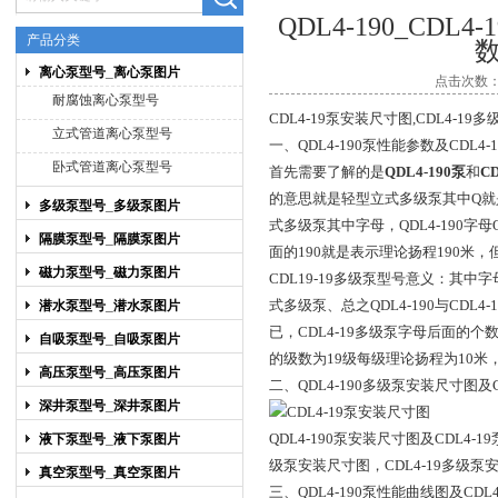
QDL4-190_CD
产品分类
离心泵型号_离心泵图片
点击次数：4
上海博禹泵业有限公司
耐腐蚀离心泵型号
CDL4-19泵安装尺寸图,CDL4-19多
立式管道离心泵型号
一、QDL4-190泵性能参数及CDL4-1
卧式管道离心泵型号
首先需要了解的是
QDL4-190泵
和
C
的意思就是轻型立式多级泵其中Q就
多级泵型号_多级泵图片
式多级泵其中字母，QDL4-190字母
隔膜泵型号_隔膜泵图片
面的190就是表示理论扬程190米，
磁力泵型号_磁力泵图片
CDL19-19
多级泵型号意义：其中字
式多级泵、总之QDL4-190与CD
潜水泵型号_潜水泵图片
已，CDL4-19多级泵字母后面的个
自吸泵型号_自吸泵图片
的级数为19级每级理论扬程为10米，用
高压泵型号_高压泵图片
二、QDL4-190
多级泵安装尺寸图及C
深井泵型号_深井泵图片
QDL4-190
泵安装尺寸图及CDL4-1
液下泵型号_液下泵图片
级泵安装尺寸图，CDL4-19多级泵
真空泵型号_真空泵图片
三、QDL4-190
泵性能曲线图及CDL4