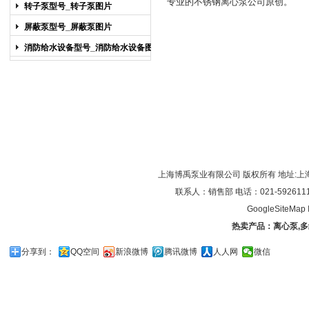
专业的
不锈钢离心泵
公司原创。
图片
转子泵型号_转子泵图片
屏蔽泵型号_屏蔽泵图片
消防给水设备型号_消防给水设备图片
上海博禹泵业有限公司 版权所有 地址:上
联系人：销售部 电话：021-59261119/0
GoogleSiteMap
热卖产品：
离心泵
,
多
分享到：
QQ空间
新浪微博
腾讯微博
人人网
微信