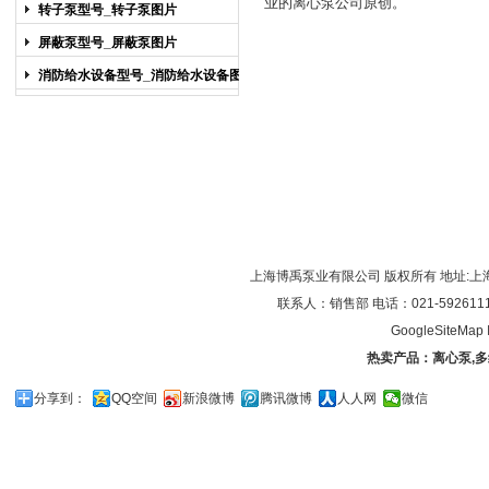
业的
离心泵
公司原创。
图片
转子泵型号_转子泵图片
屏蔽泵型号_屏蔽泵图片
消防给水设备型号_消防给水设备图片
上海博禹泵业有限公司 版权所有 地址:上
联系人：销售部 电话：021-59261119/0
GoogleSiteMap
热卖产品：
离心泵
,
多
分享到：
QQ空间
新浪微博
腾讯微博
人人网
微信