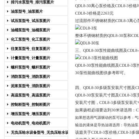
排污水泵型号_排污泵图片
QDL8-30离心
泵价格及CDL8-3价格
油泵型号_油泵图片
CDL8-3价格是2263元
过流部件不锈钢材质的CDL8-3离心
试压泵型号_试压泵图片
油桶泵型号_油桶泵图片
整体不锈钢材质的QDL8-30泵和CD
化工泵型号_化工泵图片
往复泵型号_往复泵图片
三、QDL8-30
泵性能曲线图及CDL8
计量泵型号_计量泵图片
QDL8-30
泵性能曲线图及CDL8-3
螺杆泵型号_螺杆泵图片
30泵性能曲线图供参考即可。
消防泵型号_消防泵图片
泥浆泵型号_消防泵图片
四、QDL8-30
多级泵安装尺寸图及CD
QDL8-30
泵安装尺寸图及CDL8-3
高温泵型号_高温泵图片
安装尺寸图，CDL8-3多级泵安装尺
控制柜型号_控制柜图片
如果扬程必须要达到30米请选用：
C
增压泵型号_增压泵图片
如果想选用气源驱动的泵可以参考：
气
电动机型号_电动机图片
输送的液体是导热油请选用：
导热油泵
该篇关于CDL8-3
泵价格,CDL8-3
无负压给水设备型号_无负压给水设备