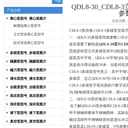
QDL8-30_CD
产品分类
参
离心泵型号_离心泵图片
点击次数：3
上海博禹泵业有限公司
耐腐蚀离心泵型号
CDL8-3
泵价格,CDL8-3多级泵安装
立式管道离心泵型号
一、QDL8-30多级泵性能参数,CDL8
卧式管道离心泵型号
首先需要了解的是
QDL8-30泵
和
CD
思就是轻型立式多级泵其中Q就是轻
多级泵型号_多级泵图片
级泵其中字母，QDL8-30字母QDL
隔膜泵型号_隔膜泵图片
就是表示理论扬程30米，但是对应流量
磁力泵型号_磁力泵图片
CDL8-3
多级泵型号意义：其中字母
多级泵、总之QDL8-30与CDL8
潜水泵型号_潜水泵图片
CDL8-3多级泵字母后面的个数字还
自吸泵型号_自吸泵图片
为3级每级理论扬程为10米，用3x1
高压泵型号_高压泵图片
二、QDL8-30
泵价格及CDL8-3多级
深井泵型号_深井泵图片
在了解QDL8-30泵价格和CDL
件不锈钢和整体不锈钢两种，实际在用型
液下泵型号_液下泵图片
轴过流部件不锈钢材质但是进出水口均
真空泵型号_真空泵图片
多级泵及CDLF8-3多级泵，F代表