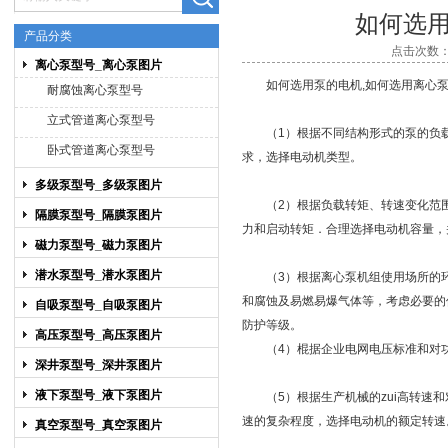
如何选
产品分类
点击次数：7
离心泵型号_离心泵图片
上海博禹泵业有限公司
如何选用泵的电机,如何选用离心泵
耐腐蚀离心泵型号
立式管道离心泵型号
（1）根据不同结构形式的泵的负载
卧式管道离心泵型号
求，选择电动机类型。
多级泵型号_多级泵图片
（2）根据负载转矩、转速变化范围
隔膜泵型号_隔膜泵图片
力和启动转矩．合理选择电动机容量，
磁力泵型号_磁力泵图片
潜水泵型号_潜水泵图片
（3）根据
离心泵
机组使用场所的
和腐蚀及易燃易爆气体等，考虑必要的
自吸泵型号_自吸泵图片
防护等级。
高压泵型号_高压泵图片
（4）棍据企业电网电压标准和对功
深井泵型号_深井泵图片
液下泵型号_液下泵图片
（5）根据生产机械的zui高转速和
速的复杂程度，选择电动机的额定转速
真空泵型号_真空泵图片