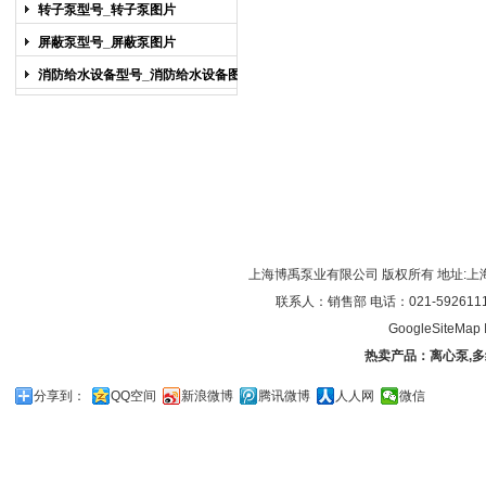
图片
转子泵型号_转子泵图片
屏蔽泵型号_屏蔽泵图片
消防给水设备型号_消防给水设备图片
上海博禹泵业有限公司 版权所有 地址:上
联系人：销售部 电话：021-59261119/0
GoogleSiteMap
热卖产品：
离心泵
,
多
分享到：
QQ空间
新浪微博
腾讯微博
人人网
微信