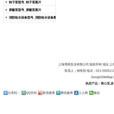
图片
转子泵型号_转子泵图片
屏蔽泵型号_屏蔽泵图片
消防给水设备型号_消防给水设备图片
上海博禹泵业有限公司 版权所有 地址:上
联系人：销售部 电话：021-59261119/0
GoogleSiteMap
热卖产品：
离心泵
,
多
分享到：
QQ空间
新浪微博
腾讯微博
人人网
微信