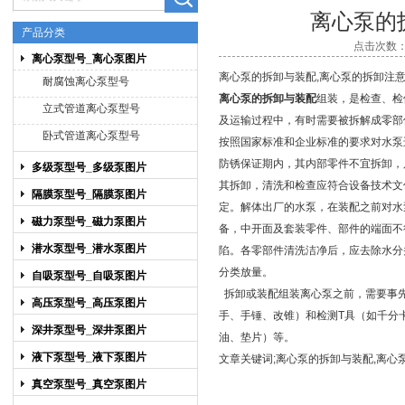
离心泵的
产品分类
点击次数：4
离心泵型号_离心泵图片
上海博禹泵业有限公司
离心泵的拆卸与装配,离心泵的拆卸注
耐腐蚀离心泵型号
离心泵的拆卸与装配
组装，是检查、检
立式管道离心泵型号
及运输过程中，有时需要被拆解成零部
卧式管道离心泵型号
按照国家标准和企业标准的要求对水泵
防锈保证期内，其内部零件不宜拆卸，
多级泵型号_多级泵图片
其拆卸，清洗和检查应符合设备技术文
隔膜泵型号_隔膜泵图片
定。解体出厂的水泵，在装配之前对水
磁力泵型号_磁力泵图片
备，中开面及套装零件、部件的端面不
潜水泵型号_潜水泵图片
陷。各零部件清洗洁净后，应去除水分
分类放量。
自吸泵型号_自吸泵图片
拆卸或装配组装
离心泵
之前，需要事
高压泵型号_高压泵图片
手、手锤、改锥）和检测T具（如千分
深井泵型号_深井泵图片
油、垫片）等。
液下泵型号_液下泵图片
文章关键词;离心泵的拆卸与装配,离心
真空泵型号_真空泵图片