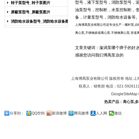
图片
型号
，
液下泵型号
，
消防泵型号
，
转子泵型号_转子泵图片
油泵型号
，
控制柜
，
水泵控制柜
，
屏蔽泵型号_屏蔽泵图片
备
，
计量泵型号
，
消防给水设备
等
消防给水设备型号_消防给水设备图片
上海博禹泵业有限公司还专业生产：
螺杆泵
,
自
离心泵
,
不锈钢多级离心泵
,
不锈
钢离心泵
,
管道
文章关键词：
漩涡泵哪个牌子的好
,
感谢您访问我们博禹泵业的
上海博禹泵业有限公司 版权所有 地址:上
联系人：销售部 电话：021-59261119/0
GoogleSiteMap
热卖产品：
离心泵
,
多
分享到：
QQ空间
新浪微博
腾讯微博
人人网
微信