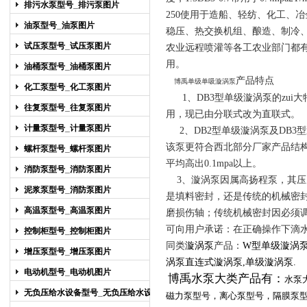
排污水泵型号_排污泵图片
250使用于造船、轻纺、化工、
油泵型号_油泵图片
稳压、热交换机组、酿造、制冷
试压泵型号_试压泵图片
农业远程喷灌等各工农业部门都
用。
油桶泵型号_油桶泵图片
产品特点
博禹单级单吸漩涡泵
化工泵型号_化工泵图片
1、DB3型单级漩涡泵的zui
往复泵型号_往复泵图片
用，现已由分联式改为直联式。
计量泵型号_计量泵图片
2、DB2型单级漩涡泵及DB3型泵
该泵更符合西北部分厂家产品结
螺杆泵型号_螺杆泵图片
平均高出0.1mpa以上。
消防泵型号_消防泵图片
3、漩涡泵因属高扬程泵，其压
泥浆泵型号_消防泵图片
是填料密封，还是传统的机械密
高温泵型号_高温泵图片
磨损伤轴；传统机械密封因必须
可向用户承诺：在正确操作下滴
控制柜型号_控制柜图片
同类
漩涡泵
产品：
W型单级漩涡
增压泵型号_增压泵图片
涡泵
直连式漩涡泵
,
单级漩涡泵
.
电动机型号_电动机图片
博禹水泵
大类产品有：
水泵
无负压给水设备型号_无负压给水设备
磁力泵型号
，
离心泵型号
，
隔膜泵