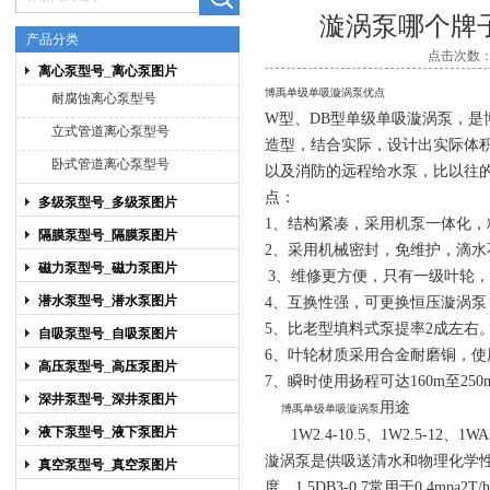
漩涡泵哪个牌
产品分类
点击次数：7
离心泵型号_离心泵图片
上海博禹泵业有限公司
博禹单级单吸漩涡泵优点
耐腐蚀离心泵型号
W型、DB型单级单吸漩涡泵，是
立式管道离心泵型号
造型，结合实际，设计出实际体
卧式管道离心泵型号
以及消防的远程给水泵，比以往
点：
多级泵型号_多级泵图片
1、
结构紧凑，采用机泵一体化，
隔膜泵型号_隔膜泵图片
2、
采用机械密封，免维护，滴水
磁力泵型号_磁力泵图片
3、
维修更方便，只有一级叶轮，
潜水泵型号_潜水泵图片
4、
互换性强，可更换恒压漩涡泵
5、
比老型填料式泵提率2成左右
自吸泵型号_自吸泵图片
6、
叶轮材质采用合金耐磨铜，使
高压泵型号_高压泵图片
7、
瞬时使用扬程可达160m至250m
深井泵型号_深井泵图片
用途
博禹单级单吸漩涡泵
液下泵型号_液下泵图片
1W2.4-10.5、1W2.5-12、1WA3-
漩涡泵是供吸送清水和物理化学性
真空泵型号_真空泵图片
度，1.5DB3-0.7常用于0.4mpa2