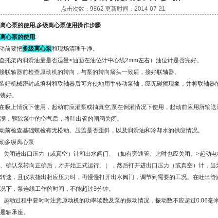
点击次数：9862 更新时间：2014-07-21
离心泵的使用,多级离心泵使用操作步骤
离心泵的使用
:
起动前要把
多级离心泵
和现场清理千净。
检查托架内润滑油量是否适量<油面在油位计中心线2mm左右）油位计是否完好。
未接联轴器前检查原动机的转向，与泵的转向箭头一致后，接好联轴器。
在装好机械密封或填料和联轴器后可方使地用手转动泵轴，应无碰擦现象，并将联轴器
装好。
泵在吸上情况下使用，起动前应灌泵或抽真空;泵在倒灌情况下使用，起动前应用所输送
满，驱除泵中的空气后，将吐出管的闸阀关闭。
起动前检查基础螺检有无松动。压盖是否歪斜，以及润滑油和冷却水的供应情况。
起动多级离心泵
）关闭进出口压力（或真空）计和出水阀门、（如有旁通管、此时也应关闭。>起动电
、确认泵转向正确后，才开始正式运行。），然后打开进出口压力（或真空）计，当
转速，且仪表指出相应压力时，再慢慢打开出水阀门，调节到需要的工况。在吐出管
况下，泵连续工作的时间，不能超过3分钟。
）起动过程中要时时注意原动机的功率读数及泵的振动情况，振动数不应超过0.06毫
是轴承座。