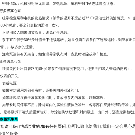
）密封情况：机械密封应无泄漏、发热现象、填料密封^I呈连续滴流状态。
运行多级离心泵
）经常检查泵和电机的发热情况（轴承的温升不应超过75℃>及油位计供油情况。<一
500小时后，要全部更换润滑油一次>。
）不能用吸入阀来调节流量，避免产生汽蚀。
）泵不宜在低于30%殳计流量下连续运转，如果必须在该条件下连续运转，则应在出
管，排放多余的流量。
）注意泵运转有无杂音，如发现异常状态时，应及时消除或停车检查。
停止多级离心泵
）緩慢关闭吐出口管路闸阀<如果泵在倒灌情况下使用，还要关闭吸入管路的闸阀）、
仪表的开关。
）切断电源
）如果密封采用外部引液时，还要关闭外引液阀门。
）如果环境温度低于液体凝固点时，要放净泵内的液体，以防冻裂。
）如果长时间停车不用，除将泵内的腐蚀性液体放净外，各零部件应拆卸清洗干净，
。是将泵拆下清洗后重新装好，除涂油防锈处理和封闭泵进、出口外，还应定期检I注
多级泵型号
谢您访问我们博禹泵业的
,如有任何
疑问.您可以致电给我们,我们一定会尽心
提供的服务.