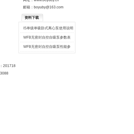
网址：
www.boyuby.cn
邮箱：
boyuby@163.com
资料下载
IS单级单吸卧式离心泵使用说明
书
WFB无密封自控自吸泵参数表
WFB无密封自控自吸泵性能参
数表
201718
3088