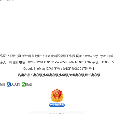
禹泵业有限公司 版权所有 地址:上海市青浦区金泽工业园 网址：
www.boyuby.cn
邮编：
系人：销售部 电话：021-59261119/021-59265067/021-59261799 手机：1500055
GoogleSiteMap
ICP备案号：
沪ICP备08101754号-1
热卖产品：
离心泵
,
多级离心泵
,
多级泵
,
管道离心泵
,
卧式离心泵
微博
人人网
微信