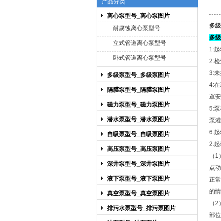
产品分类
离心泵型号_离心泵图片
上海博禹泵业有限公司
多级
耐腐蚀离心泵型号
多级
立式管道离心泵型号
1:
卧式管道离心泵型号
2:
3:
多级泵型号_多级泵图片
4:
隔膜泵型号_隔膜泵图片
罩安
磁力泵型号_磁力泵图片
5:
潜水泵型号_潜水泵图片
泵灌
6:
自吸泵型号_自吸泵图片
2.
高压泵型号_高压泵图片
（1
深井泵型号_深井泵图片
点动
液下泵型号_液下泵图片
正常
的情
真空泵型号_真空泵图片
（2
排污水泵型号_排污泵图片
部位