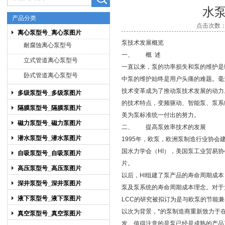
水
产品分类
点击次数：5
离心泵型号_离心泵图片
上海博禹泵业有限公司
泵技术发展概览
耐腐蚀离心泵型号
一、 概 述
立式管道离心泵型号
一直以来，泵的功率损失和泵的维护是
卧式管道离心泵型号
中泵的维护始终是用户头痛的难题。毫
技术变革成为了推动泵技术发展的动力
多级泵型号_多级泵图片
的技术特点，变频驱动、智能泵、泵系
隔膜泵型号_隔膜泵图片
美为泵标准统一付出的努力。
磁力泵型号_磁力泵图片
二、 提高泵效率技术的发展
潜水泵型号_潜水泵图片
1995年，欧泵，欧洲泵制造行业协
国水力学会（HI），美国泵工业贸易
自吸泵型号_自吸泵图片
片。
高压泵型号_高压泵图片
以后，HI组建了泵产品的寿命周期成
深井泵型号_深井泵图片
泵及泵系统的寿命周期成本理念。对于大
液下泵型号_液下泵图片
LCC的研究被拟订为是与欧泵的节能
以次为背景，*的泵制造商重新致力于
真空泵型号_真空泵图片
发。值得注意的是泵已经是成熟的产品