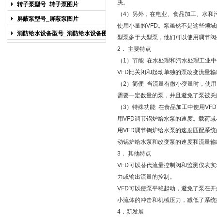
图片
决。
转子泵型号_转子泵图片
（4）另外，在电业、食品加工、水和
屏蔽泵型号_屏蔽泵图片
使用小量的VFD。泵虽然不是这些领
消防给水设备型号_消防给水设备图片
型泵多于大型泵，他们可以使用调节阀
2． 主要特点
（1）节能 在水处理和污水处理工业
VFD比关闭和起动单独的泵改变流量
（2）简便 当流量有微小变量时，使
需要一定数量的泵，并且避免了泵被关
（3）特殊功能 在食品加工中使用V
用VFD调节锅炉给水泵的速度。载荷
用VFD调节锅炉给水泵的速度匹配系
动锅炉给水泵和改变泵的速度和流量输
3． 其他特点
VFD可以替代流量控制阀和监测仪表
力或输出流量的控制。
VFD可以使泵平稳起动，避免了泵在
小流体的冲击和机械压力，减低了系统
4．新发展