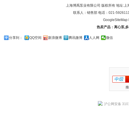
上海博禹泵业有限公司 版权所有 地址:上
联系人：销售部 电话：021-59261119/0
GoogleSiteMap
热卖产品：
离心泵
,
多
分享到：
QQ空间
新浪微博
腾讯微博
人人网
微信
推
沪公网安备 3101