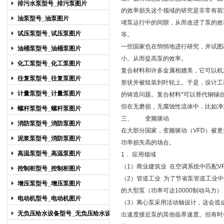
排污水泵型号_排污泵图片
的效率损失这个领域的研究是非常有前
油泵型号_油泵图片
堵泵运行中的间隙，从而改进了泵的效
试压泵型号_试压泵图片
等。
一些国家也在悄悄地进行研究，并试图
油桶泵型号_油桶泵图片
小。从而提高泵的效率。
化工泵型号_化工泵图片
复合材料和许多金属相媲美，它可以机
往复泵型号_往复泵图片
形状并被组装到叶轮上。于是，设计工
计量泵型号_计量泵图片
的铸造问题。复合材料*可以替代铜锡
但在无磨损，无腐蚀性流体中，比如净
螺杆泵型号_螺杆泵图片
三、 变频驱动
消防泵型号_消防泵图片
在大部分国家，变频驱动（VFD）被
泥浆泵型号_消防泵图片
功率损失高的场合。
高温泵型号_高温泵图片
1． 应用领域
（1）商业建筑业 在空调系统中匹配V
控制柜型号_控制柜图片
（2）管道工业 为了节省泵管道工业
增压泵型号_增压泵图片
的大型泵（功率可达10000制动马力
电动机型号_电动机图片
（3）
离心泵
采用活动轴设计，这会造成
无负压给水设备型号_无负压给水设备
出速度接近泵的其他临界速度。但有时