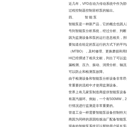
近几年，VFD在动力传动系统中作为
过程控制器控制容积泵的输出。
四、 智 能 泵
智能泵是一种新产品，它的概念也因人
号到智能泵分析系统，经过分析、判断
因为监测设备和泵的运行息息相关，所
要知道在给定的泵运行的方式下的平均
（MTBO），及时修理、更换磨损和用
HI已经撰述了相关文献，列出了可以
漏检测、压力、振动、润滑分析、轴况
可以防止和检测泵故障。
由于检测设备和智能泵分析设备非常昂
常重要的流程中才使用监测设备。
世界上有几家泵制造商提供智能泵设备
有蒸汽循环。例如，一个有500MW，2
行情况进行监测是非常重要的。
管道工业一样需要智能泵设备控制特大
商因为同样的原因给炼油厂配备智能泵
现有的智能泵系统可以帮助用户延长泵