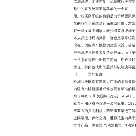
监测系统，变速控制，流量或程序控制
整个的泵系统而不是单单的一个泵。
用户购买泵系统的目的是出于希望泵供
泵的各个子系统进行保修或维修，对泵
在一些发展中国家，缺少组装系统和测
术人员进行现场操作，这也是泵系统发
现在，供应商可以提供监测仪器，诊断
些子系统不但要泵制造商担保，而且要
一旦泵在运行中出现了问题，用户只找
责任，那由他找出问题并加以解决再合
七、 泵的标准
欧洲和美国都有影响力广泛的泵商业协
内建有出版新标准或修改现有标准的机
织（ANSI）和美国标准协会（ASA）
欧泵和HI达成协议统一泵的标准。19
于双方的共同利益，两组织要增进了解
上同泵用户保持交流，世界范围内共享
推荐产品：
隔膜泵
,
气动隔膜泵
,
电动隔