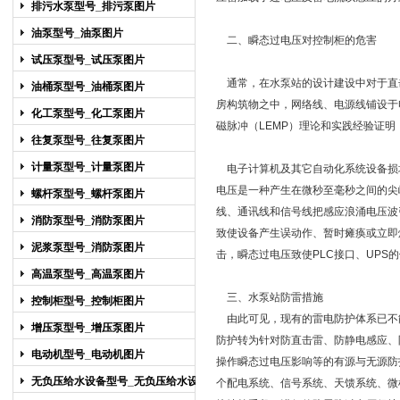
排污水泵型号_排污泵图片
油泵型号_油泵图片
二、瞬态过电压对控制柜的危害
试压泵型号_试压泵图片
通常，在水泵站的设计建设中对于直
油桶泵型号_油桶泵图片
房构筑物之中，网络线、电源线铺设于
化工泵型号_化工泵图片
磁脉冲（LEMP）理论和实践经验证明
往复泵型号_往复泵图片
计量泵型号_计量泵图片
电子计算机及其它自动化系统设备损
电压是一种产生在微秒至毫秒之间的尖
螺杆泵型号_螺杆泵图片
线、通讯线和信号线把感应浪涌电压波
消防泵型号_消防泵图片
致使设备产生误动作、暂时瘫痪或立即
泥浆泵型号_消防泵图片
击，瞬态过电压致使PLC接口、UPS
高温泵型号_高温泵图片
三、水泵站防雷措施
控制柜型号_控制柜图片
由此可见，现有的雷电防护体系已不
增压泵型号_增压泵图片
防护转为针对防直击雷、防静电感应、
电动机型号_电动机图片
操作瞬态过电压影响等的有源与无源防
无负压给水设备型号_无负压给水设备
个配电系统、信号系统、天馈系统、微