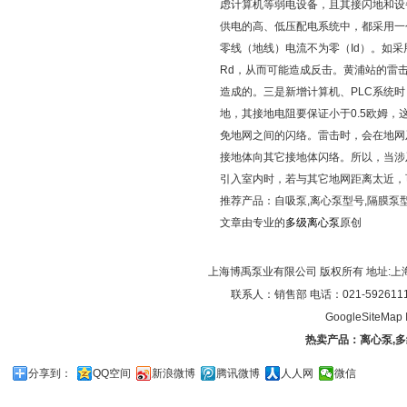
虑计算机等弱电设备，且其接闪地和设
供电的高、低压配电系统中，都采用一
零线（地线）电流不为零（Id）。如采
Rd，从而可能造成反击。黄浦站的雷
造成的。三是新增计算机、PLC系统
地，其接地电阻要保证小于0.5欧姆
免地网之间的闪络。雷击时，会在地网
接地体向其它接地体闪络。所以，当涉
引入室内时，若与其它地网距离太近，
推荐产品：
自吸泵
,
离心泵型号
,
隔膜泵
文章由专业的
多级离心泵
原创
上海博禹泵业有限公司 版权所有 地址:上
联系人：销售部 电话：021-59261119/0
GoogleSiteMap
热卖产品：
离心泵
,
多
分享到：
QQ空间
新浪微博
腾讯微博
人人网
微信