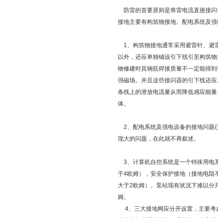
防雷的首要原则是将雷电流直接接闪引
接地主要有构筑物接地、配电系统及强
1、构筑物接地通常采用避雷针、避
以外，还应单独铺设引下线引至构筑物
物修建时其钢筋焊接质量不一定能得到
强磁场。并且这些接闪器的引下线还应
条线上的泄放电流量从而降低感应能量
体。
2、配电系统及强电设备的接地问题
现大的问题，在此就不再叙述。
3、计算机自控系统是一个特殊用电
于4欧姆），安全保护接地（接地电阻
大于2欧姆）。泵站现有状况下难以分
姆。
4、三大接地网应分开设置，主要考