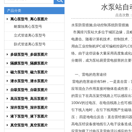
水泵站自
产品分类
点击次数：5
离心泵型号_离心泵图片
上海博禹泵业有限公司
水泵防雷措施;自动控制系统防雷措施
耐腐蚀离心泵型号
市属排污泵站大多位于城区边缘，且
立式管道离心泵型号
电袭击。随着计算机技术、控制技术、
卧式管道离心泵型号
用由工业控制机IPC或可编程控器PL
络。由于这些设备大量采用高度集成化
多级泵型号_多级泵图片
分脆弱，成为泵站易受雷电损害的主要
隔膜泵型号_隔膜泵图片
磁力泵型号_磁力泵图片
一、雷电的危害途径
潜水泵型号_潜水泵图片
雷电的危害途径有5种，一是直击雷：
应等混合力作用直接对物体造成伤害；
自吸泵型号_自吸泵图片
的雷云下在高压架空线路上可以感应出3
高压泵型号_高压泵图片
100kV的过电压、在电信线路上也可感
深井泵型号_深井泵图片
引下线入地时，在引下线周围产生磁场
液下泵型号_液下泵图片
压； 四是地电位反击：直击雷经接闪
高电压经设备接地线引入电子设备造成
真空泵型号_真空泵图片
应雷加载了过电压及雷电流以感应的方