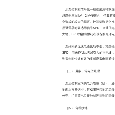
水泵控制柜
信号线一般都采用特制屏
感应电压在lkV—2 kV范围内，但其
会造成的较大的损害。计算机数据交换
用避雷器时要选用信号SPD。当通信
大地，SPD的输出限制在设备的允许
泵站间的无线电通讯功率低，其连接
SPD，用来抑制从天线引入的雷电波
到雷击时快速有效的将感应雷电流通过
（三） 屏蔽、等电位处理
泵房控制室内的电力电缆（线）、通
地面上布紫铜排，形成闭环接地汇流母
外壳、门窗等电位接地就近接到汇流母
（四） 合理接地