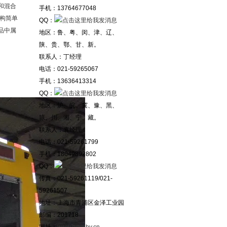
和混合
手机：13764677048
构简单
QQ：
品中属
地区：鲁、粤、闵、津、辽、
陕、贵、鄂、甘、新。
联系人：丁经理
电话：021-59265067
手机：13636413314
QQ：
地区：沪、皖、冀、豫、黑、
琼、川、湘、宁、藏。
联系人：袁经理
电话：021-59261799
手机：18049892802
QQ：
传真：021-59261119/021-
59261507
地址：上海市青浦区金泽工业园
邮编：201718