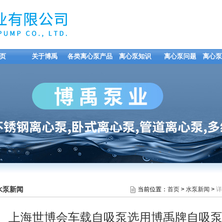
页
关于博禹
各类离心泵产品
离心泵知识
离心泵问题
离心泵
水泵新闻
当前位置：
首页
>
水泵新闻
>
详
上海世博会车载自吸泵选用博禹牌自吸