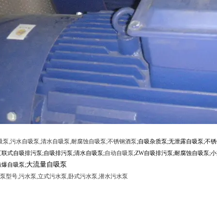
吸泵
,
污水自吸泵
,
清水自吸泵
,
耐腐蚀自吸泵
;
不锈钢酒泵
;
自吸杂质泵
;
无泄露自吸泵
;
不锈
直联式自吸排污泵
;
自吸排污泵
;
清水自吸泵
;
自动自吸泵
;
ZW自吸排污泵
;
耐腐蚀自吸
泵
;
小
大流量自吸泵
防爆自吸泵
;
泵型号
,
污水泵
,
立式污水泵
,
卧式污水泵
,
潜水污水泵