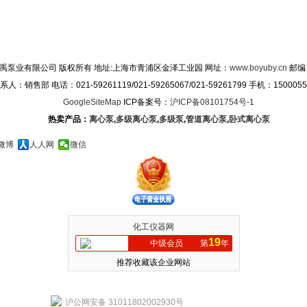
禹泵业有限公司 版权所有 地址:上海市青浦区金泽工业园 网址：
www.boyuby.cn
邮编：
系人：销售部 电话：021-59261119/021-59265067/021-59261799 手机：1500055
GoogleSiteMap
ICP备案号：
沪ICP备08101754号-1
热卖产品：
离心泵
,
多级离心泵
,
多级泵
,
管道离心泵
,
卧式离心泵
微博
人人网
微信
化工仪器网
19
中级会员
第
年
推荐收藏该企业网站
沪公网安备 31011802002930号