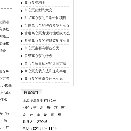
离心泵结构图
离心泵的型号意义
卧式离心泵的日常维护项目
的防汛
管道离心泵的特点及型号意义
有多处
管道离心泵出现汽蚀现象怎么办
可能会
多级离心泵的维修装配注意事项
确保世
离心泵主要有哪些分类
服务
多级离心泵的特点
离心泵流量扬程的计算方法
离心泵安装方法和注意事项
汛义务
各方整
离心泵的效率是什么意思
，40毫
即启动应
联系我们
、排水
上海博禹泵业有限公司
地区：苏、浙、赣、京、吉、
吸排污
晋、云、渝、蒙、青、桂。
即可象一
联系人：方经理
，可广
电话：021-59261119