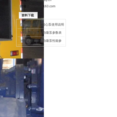
网址：
www.boyuby.cn
邮箱：
boyuby@163.com
资料下载
IS单级单吸卧式离心泵使用说明
书
WFB无密封自控自吸泵参数表
WFB无密封自控自吸泵性能参
数表