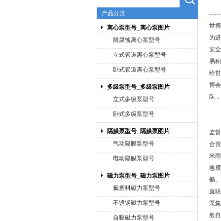
产品分类
上海博禹泵业有限公司
世博
离心泵型号_离心泵图片
为进
耐腐蚀离心泵型号
安全
立式管道离心泵型号
易积
卧式管道离心泵型号
给世
博会
多级泵型号_多级泵图片
队，
立式多级泵型号
卧式多级泵型号
根
隔膜泵型号_隔膜泵图片
监督
气动隔膜泵型号
合资
米雨
电动隔膜泵型号
急预
磁力泵型号_磁力泵图片
畅、
氟塑料磁力泵型号
直联
不锈钢磁力泵型号
泵
集
般自
自吸磁力泵型号