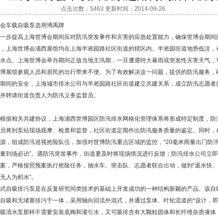
点击次数：5463 更新时间：2014-09-26
会车载自吸泵选用博禹牌
一步提高
上海世博会
期间应对防汛突发事件和灾害的应急处置能力，确保世博会期间
，上海世博会浦西展馆均在上海半淞园路社区街道的辖区内。半淞园街道地势低洼，
水点。上海世博会举办期间正值当地主汛期，一旦遭遇特大暴雨或突发性灾害天气，
博展馆参观人员和居民的出行带来不便。为了有效解决这一问题，提供的防汛服务，
期间的安全，上海城市排水公司与半淞园路社区街道建立共建关系，成立防汛志愿者
并聘请街道负责人为防汛义务监督员。
据相关共建协议，上海浦西世博园区防汛排水网格化管理体系将形成特定制度，防
员将到泵站现场观摩、检查和监督，社区街道定期作出防汛服务质量的鉴定。同时，
源，组成防汛巡视抢险队伍，加强对世博防汛重点区域的监控，“20毫米雨量出门防汛
量到场必访”。遇防汛突发事件，街道要及时将现场情况进行反馈；防汛排水公司立
案，严格按照预案执行抢险任务，抽水车、突击队、志愿者联合出动，做到“退水快
无人为积水”。
式自吸排污泵
是在反复研究同类技术的基础上开发成功的一种结构新颖的产品。该
自
自吸和无堵塞排污于一体，采用轴向回流外混式，并通过泵体、叶轮流道的*设计，
吸清水泵那样不需要安装底阀和灌引水，又可吸排含有大颗粒固体和长纤维杂质液体