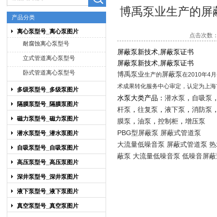
博禹泵业生产的屏
产品分类
离心泵型号_离心泵图片
点击次数：5
上海博禹泵业有限公司
耐腐蚀离心泵型号
屏蔽泵新技术,屏蔽泵证书
立式管道离心泵型号
屏蔽泵新技术,屏蔽泵证书
卧式管道离心泵型号
博禹泵业
屏蔽泵
生产的
在2010年
术成果转化服务中心审定，认定为上海
多级泵型号_多级泵图片
水泵大类产品：
潜水泵
，
自吸泵
隔膜泵型号_隔膜泵图片
杆泵
，
往复泵
，
液下泵
，
消防泵
磁力泵型号_磁力泵图片
膜泵
，
油泵
，
控制柜
，
增压泵
PBG型屏蔽泵
屏蔽式管道泵
潜水泵型号_潜水泵图片
大流量低噪音泵
屏蔽式管道泵
热
自吸泵型号_自吸泵图片
蔽泵
大流量低噪音泵
低噪音屏蔽
高压泵型号_高压泵图片
深井泵型号_深井泵图片
液下泵型号_液下泵图片
真空泵型号_真空泵图片