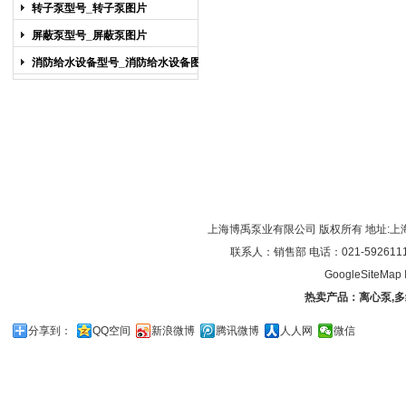
图片
转子泵型号_转子泵图片
屏蔽泵型号_屏蔽泵图片
消防给水设备型号_消防给水设备图片
上海博禹泵业有限公司 版权所有 地址:上
联系人：销售部 电话：021-59261119/0
GoogleSiteMap
热卖产品：
离心泵
,
多
分享到：
QQ空间
新浪微博
腾讯微博
人人网
微信