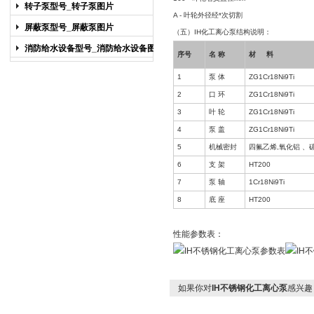
图片
转子泵型号_转子泵图片
A - 叶轮外径经*次切割
屏蔽泵型号_屏蔽泵图片
（五）IH化工离心泵结构说明：
消防给水设备型号_消防给水设备图片
序号
名 称
材 料
1
泵 体
ZG1Cr18Ni9Ti
2
口 环
ZG1Cr18Ni9Ti
3
叶 轮
ZG1Cr18Ni9Ti
4
泵 盖
ZG1Cr18Ni9Ti
5
机械密封
四氟乙烯,氧化铝 、
6
支 架
HT200
7
泵 轴
1Cr18Ni9Ti
8
底 座
HT200
性能参数表：
如果你对
IH不锈钢化工离心泵
感兴趣