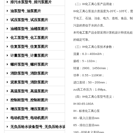
排污水泵型号_排污泵图片
（二）IH化工离心泵产品用途：
油泵型号_油泵图片
IH化工离心泵送介质温度为-20℃～105℃
于化工、石油、冶金、电力、造纸、食品、制
试压泵型号_试压泵图片
污染的类似于水的介质。
油桶泵型号_油桶泵图片
本司
化工泵
产品全部采用计算机设计和优化处
化工泵型号_化工泵图片
的稳定可靠。
往复泵型号_往复泵图片
（三）IH化工离心泵技术参数：
流量：6.3～400m3/h；
计量泵型号_计量泵图片
扬程：5～132m；
螺杆泵型号_螺杆泵图片
转速：2900、1450r/min；
消防泵型号_消防泵图片
功率：0.55～110KW；
泥浆泵型号_消防泵图片
进口直径：50～200mm；
zui高工作压力：1.6Mpa。
高温泵型号_高温泵图片
（四）IH化工离心泵型号意义：
控制柜型号_控制柜图片
IH 80-65-160A
增压泵型号_增压泵图片
IH - 标准化工离心泵
电动机型号_电动机图片
80 - 吸入口直径mm
65 - 排出口直径mm
无负压给水设备型号_无负压给水设备
160 - 叶轮名义直径mm