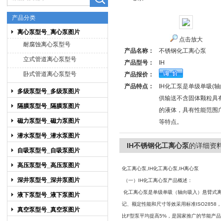
产品分类
离心泵型号_离心泵图片
点击放大
上海博禹泵业有限公司
耐腐蚀离心泵型号
产品名称：
不锈钢化工离心泵
立式管道离心泵型号
产品型号：
IH
卧式管道离心泵型号
产品报价：
产品特点：
IH化工泵是单级单吸(
多级泵型号_多级泵图片
供输送不含固体颗粒具
隔膜泵型号_隔膜泵图片
的液体，具有性能范围
磁力泵型号_磁力泵图片
等特点。
潜水泵型号_潜水泵图片
IH不锈钢化工离心泵
的详细资
自吸泵型号_自吸泵图片
高压泵型号_高压泵图片
化工离心泵,IH化工离心泵,IH离心泵
深井泵型号_深井泵图片
（一）IH化工离心泵产品概述：
化工离心泵
是单级单吸（轴向吸入）悬臂式
液下泵型号_液下泵图片
记、额定性能和尺寸等效采用标准ISO285
真空泵型号_真空泵图片
比F型泵平均提高5%，是国家推广的节能产