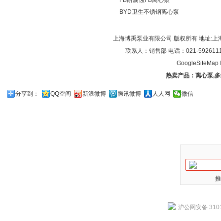
FB耐腐蚀FB离心泵
BYD卫生不锈钢离心泵
上海博禹泵业有限公司 版权所有 地址:上
联系人：销售部 电话：021-59261119/0
GoogleSiteMap
热卖产品：
离心泵
,
多
分享到：
QQ空间
新浪微博
腾讯微博
人人网
微信
推
沪公网安备 3101