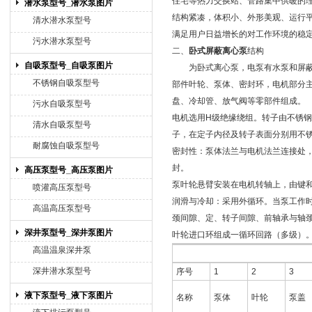
住宅等热力交换站、管路集中供暖的
潜水泵型号_潜水泵图片
结构紧凑，体积小、外形美观、运行平
清水潜水泵型号
满足用户日益增长的对工作环境的稳
污水潜水泵型号
二、
卧式屏蔽离心泵
结构
自吸泵型号_自吸泵图片
为卧式离心泵，电泵有水泵和屏
不锈钢自吸泵型号
部件叶轮、泵体、密封环，电机部分
盘、冷却管、放气阀等零部件组成。
污水自吸泵型号
电机选用H级绝缘绕组。转子由不锈
清水自吸泵型号
子，在定子内径及转子表面分别用不
耐腐蚀自吸泵型号
密封性：泵体法兰与电机法兰连接处
封。
高压泵型号_高压泵图片
泵叶轮悬臂安装在电机转轴上，由键
喷灌高压泵型号
润滑与冷却：采用外循环。当泵工作
高温高压泵型号
颈间隙、定、转子间隙、前轴承与轴颈
深井泵型号_深井泵图片
叶轮进口环组成一循环回路（多级）
高温温泉深井泵
深井潜水泵型号
序号
1
2
3
液下泵型号_液下泵图片
名称
泵体
叶轮
泵盖