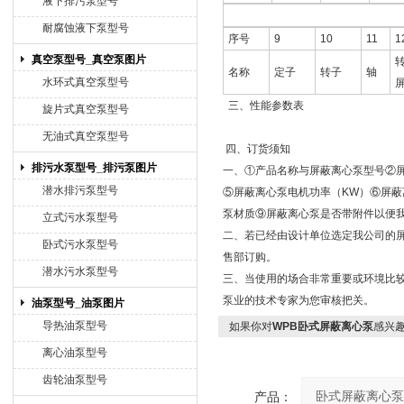
液下排污泵型号
耐腐蚀液下泵型号
序号
9
10
11
1
真空泵型号_真空泵图片
名称
定子
转子
轴
水环式真空泵型号
三、性能参数表
旋片式真空泵型号
无油式真空泵型号
四、
订货须知
排污水泵型号_排污泵图片
一、①产品名称与屏蔽离心泵型号②
潜水排污泵型号
⑤屏蔽离心泵电机功率（KW）⑥屏蔽离
泵材质⑨屏蔽离心泵是否带附件以便
立式污水泵型号
二、若已经由设计单位选定我公司的
卧式污水泵型号
售部订购。
潜水污水泵型号
三、当使用的场合非常重要或环境比较
泵业的技术专家为您审核把关。
油泵型号_油泵图片
导热油泵型号
如果你对
WPB卧式屏蔽离心泵
感兴
离心油泵型号
齿轮油泵型号
产品：