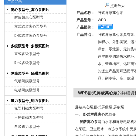
产品分类
点击放大
离心泵型号_离心泵图片
产品名称：
卧式屏蔽离心泵
上海博禹泵业有限公司
耐腐蚀离心泵型号
产品型号：
WPB
立式管道离心泵型号
产品报价：
产品特点：
卧式屏蔽离心泵具有泵
卧式管道离心泵型号
体积小、外形美观、运
多级泵型号_多级泵图片
噪音、零泄漏、无污染
立式多级泵型号
通空调空调冷热水循环
卧式多级泵型号
水、管道增压、远距离
的派生产品更可适用于
隔膜泵型号_隔膜泵图片
品、制冷等。高、低温
气动隔膜泵型号
电动隔膜泵型号
WPB卧式屏蔽离心泵
的详细资
磁力泵型号_磁力泵图片
屏蔽离心泵,卧式屏蔽泵,屏蔽泵
氟塑料磁力泵型号
一、
卧式屏蔽离心泵
简介
不锈钢磁力泵型号
屏蔽离心泵
是由水泵和屏蔽电动机
自吸磁力泵型号
在采暖、卫生用水、冷冻水系统中无