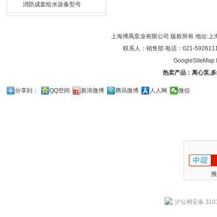
消防成套给水设备型号
上海博禹泵业有限公司 版权所有 地址:上
联系人：销售部 电话：021-59261119/0
GoogleSiteMap
热卖产品：
离心泵
,
多
分享到：
QQ空间
新浪微博
腾讯微博
人人网
微信
推
沪公网安备 3101