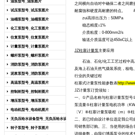
油泵型号_油泵图片
之间横向自动对中确保二者之间磨
试压泵型号_试压泵图片
耐腐蚀和硬度高耐磨的特点。 单
zui高排出压力：
50MPa
油桶泵型号_油桶泵图片
稳态精度
1%
±
化工泵型号_化工泵图片
介质粘度：
0-800mm2/s
往复泵型号_往复泵图片
输送介质温度可达
450oC
以上
计量泵型号_计量泵图片
JZ柱塞
主要应用
计量泵
螺杆泵型号_螺杆泵图片
石油、石化
/
化工工艺过程中高
消防泵型号_消防泵图片
及海上石油天然气撬装系统，核电
泥浆泵型号_消防泵图片
行业的关键过程
高温泵型号_高温泵图片
柱塞式计量泵性能参数表
http://ww
JZ
订货须知：
计量泵
控制柜型号_控制柜图片
一、
型号
①
产品名称与
柱塞计量泵
增压泵型号_增压泵图片
流量
电机功率
（K
泵
⑤
柱塞计量泵
电动机型号_电动机图片
〔
V
（m）
〕
⑧
柱塞计量泵
吸程
⑨
柱
无负压给水设备型号_无负压给水设备
二、若已经由设计单位选定我公司
图片
司销售部订购。三、当使用的场合
转子泵型号_转子泵图片
详细参数，由我们博禹泵业的技术