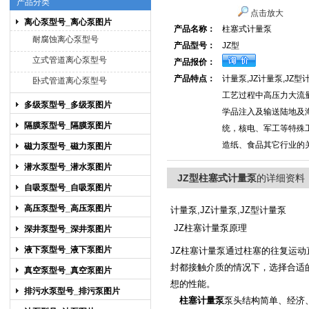
产品分类
点击放大
离心泵型号_离心泵图片
产品名称：
柱塞式计量泵
上海博禹泵业有限公司
耐腐蚀离心泵型号
产品型号：
JZ型
立式管道离心泵型号
产品报价：
产品特点：
计量泵,JZ计量泵,JZ
卧式管道离心泵型号
工艺过程中高压力大流
多级泵型号_多级泵图片
学品注入及输送陆地及
隔膜泵型号_隔膜泵图片
统，核电、军工等特殊
造纸、食品其它行业的
磁力泵型号_磁力泵图片
潜水泵型号_潜水泵图片
JZ型柱塞式计量泵
的详细资料
自吸泵型号_自吸泵图片
高压泵型号_高压泵图片
计量泵,JZ计量泵,JZ型计量泵
JZ柱塞
原理
计量泵
深井泵型号_深井泵图片
液下泵型号_液下泵图片
JZ柱塞
通过柱塞的往复运动
计量泵
封都接触介质的情况下，选择合适
真空泵型号_真空泵图片
想的性能。
排污水泵型号_排污泵图片
柱塞计量泵
泵头结构简单、经济