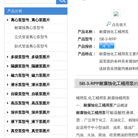
产品分类
离心泵型号_离心泵图片
点击放大
上海博禹泵业有限公司
耐腐蚀离心泵型号
产品名称：
耐腐蚀化工桶用泵
立式管道离心泵型号
产品型号：
SB-3-RPP
卧式管道离心泵型号
产品报价：
产品特点：
耐腐蚀化工桶用泵主要
多级泵型号_多级泵图片
器里面的各种具有腐蚀
隔膜泵型号_隔膜泵图片
该材质采用聚丙烯材料
磁力泵型号_磁力泵图片
SB-3-RPP耐腐蚀化工桶用泵
的
潜水泵型号_潜水泵图片
自吸泵型号_自吸泵图片
桶用泵,化工桶用泵,耐腐蚀桶用泵
高压泵型号_高压泵图片
一、
耐腐蚀化工桶用泵
产品概述
深井泵型号_深井泵图片
可输送酸性液体、
耐腐蚀化工桶用泵
质，
广泛用于化工、石油化工、精细
液下泵型号_液下泵图片
起适用于中小型油田、油库、炼油厂
真空泵型号_真空泵图片
汽油、火油、柴油、轻质燃油的理想