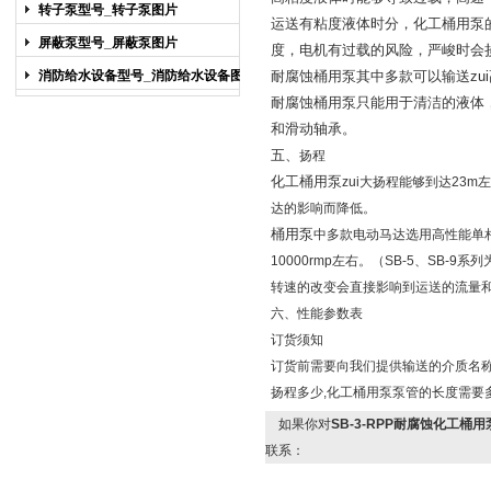
图片
转子泵型号_转子泵图片
运送有粘度液体时分，
化工桶用泵
屏蔽泵型号_屏蔽泵图片
度，电机有过载的风险，严峻时会
消防给水设备型号_消防给水设备图片
耐腐蚀桶用泵其中多款可以输送zui高
耐腐蚀桶用泵只能用于清洁的液体
和滑动轴承。
五、
扬程
化工桶用泵
zui大扬程能够到达23
达的影响而降低。
桶用泵
中多款电动马达选用高性能单相串
10000rmp左右。（SB-5、SB-9
转速的改变会直接影响到运送的流量
六、性能参数表
订货须知
订货前需要向我们提供输送的介质名称
扬程多少,化工桶用泵泵管的长度需要
如果你对
SB-3-RPP耐腐蚀化工桶用
联系：