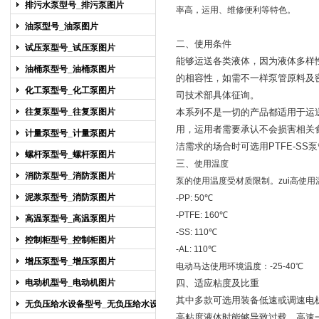
排污水泵型号_排污泵图片
率高，运用、维修便利等特色。
油泵型号_油泵图片
二、使用条件
试压泵型号_试压泵图片
能够运送各类液体，因为液体多样
油桶泵型号_油桶泵图片
的相容性，如需不一样泵管原料及
化工泵型号_化工泵图片
司技术部具体征询。
往复泵型号_往复泵图片
本系列不是一切的产品都适用于运
用，运用者需要承认不会损害相关
计量泵型号_计量泵图片
洁需求的场合时可选用PTFE-S
螺杆泵型号_螺杆泵图片
三、
使用温度
消防泵型号_消防泵图片
泵的使用温度受材质限制。zui高使用
泥浆泵型号_消防泵图片
-PP: 50℃
-PTFE: 160℃
高温泵型号_高温泵图片
-SS: 110℃
控制柜型号_控制柜图片
-AL: 110℃
增压泵型号_增压泵图片
电动马达使用环境温度：-25-40℃
电动机型号_电动机图片
四、适应粘度及比重
其中多款可选用装备低速或调速电机能
无负压给水设备型号_无负压给水设备
高粘度液体时能够导致过载，高速一般