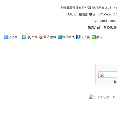
上海博禹泵业有限公司 版权所有 地址:上
联系人：销售部 电话：021-59261119/0
GoogleSiteMap
热卖产品：
离心泵
,
多
分享到：
QQ空间
新浪微博
腾讯微博
人人网
微信
推
沪公网安备 3101