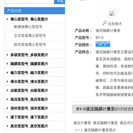
产品分类
离心泵型号_离心泵图片
点击放大
上海博禹泵业有限公司
耐腐蚀离心泵型号
产品名称：
液压隔膜计量泵
立式管道离心泵型号
产品型号：
BY-X
卧式管道离心泵型号
产品报价：
产品特点：
液压隔膜计量泵主要适
多级泵型号_多级泵图片
甚至具有强腐蚀、易挥
隔膜泵型号_隔膜泵图片
爆、腐蚀性强，有放射
磁力泵型号_磁力泵图片
等。同时也可以输送悬
破裂后，介质与液压油
潜水泵型号_潜水泵图片
燃、易爆及贵重液体的
自吸泵型号_自吸泵图片
泵并带隔膜破裂报警装
高压泵型号_高压泵图片
深井泵型号_深井泵图片
BY-X液压隔膜计量泵
的详细资
液下泵型号_液下泵图片
液压计量泵 液压隔膜计量泵 液压式
真空泵型号_真空泵图片
（一）液压隔膜计量泵简介