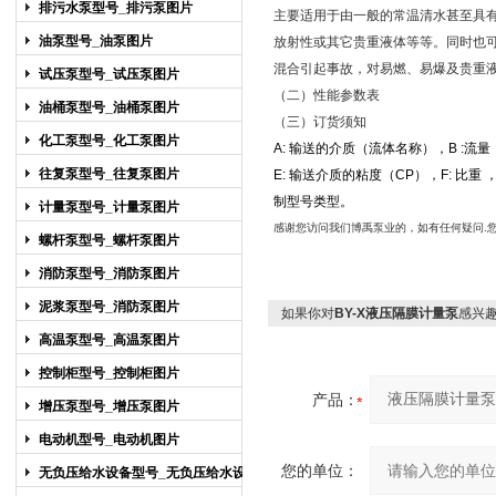
排污水泵型号_排污泵图片
主要适用于由一般的常温清水甚至具
油泵型号_油泵图片
放射性或其它贵重液体等等。同时也
混合引起事故，对易燃、易爆及贵重
试压泵型号_试压泵图片
（二）性能参
油桶泵型号_油桶泵图片
（三）订货须知
化工泵型号_化工泵图片
A:
输送的介质（流体名称），B
:流量
往复泵型号_往复泵图片
E:
输送介质的粘度（CP），F:
比重 
制型号类型。
计量泵型号_计量泵图片
感谢您访问我们博禹泵业的，
如有任何疑问.
螺杆泵型号_螺杆泵图片
消防泵型号_消防泵图片
泥浆泵型号_消防泵图片
如果你对
BY-X液压隔膜计量泵
感兴
高温泵型号_高温泵图片
控制柜型号_控制柜图片
产品：
增压泵型号_增压泵图片
电动机型号_电动机图片
您的单位：
无负压给水设备型号_无负压给水设备