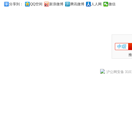
分享到：
QQ空间
新浪微博
腾讯微博
人人网
微信
推
沪公网安备 3101