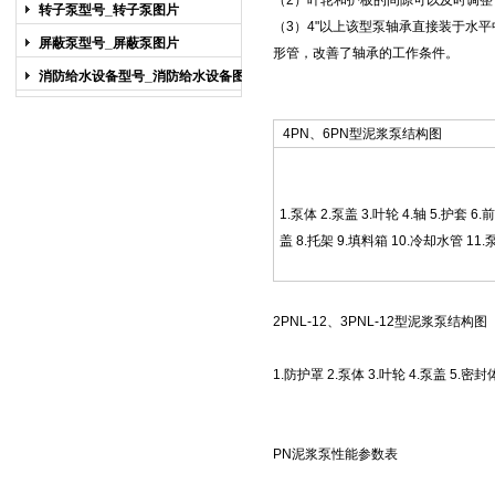
（2）叶轮和护板的间隙可以及时调整
图片
转子泵型号_转子泵图片
（3）4"以上该型泵轴承直接装于水
屏蔽泵型号_屏蔽泵图片
形管，改善了轴承的工作条件。
消防给水设备型号_消防给水设备图片
4PN、6PN型
泥浆泵
结构图
1.泵体 2.泵盖 3.叶轮 4.轴 5.护套 6
盖 8.托架 9.填料箱 10.冷却水管 11.
2PNL-12、3PNL-12型
泥浆泵
结构图
1.防护罩 2.泵体 3.叶轮 4.泵盖 5.密封
PN泥浆泵
性能参数表