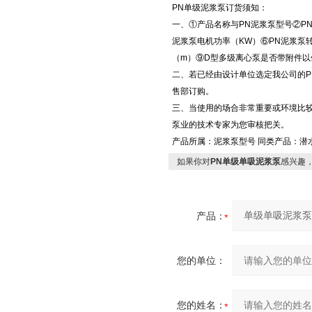
PN单级泥浆泵订货须知：
一、①产品名称与
PN泥浆泵
型号②
P
泥浆泵
电机功率（KW）⑥
PN泥浆泵
转
（m）⑨
D型多级离心泵
是否带附件以
二、若已经由设计单位选定我公司的
售部订购。
三、当使用的场合非常重要或环境比较
泵业的技术专家为您审核把关。
产品所属：
泥浆泵型号
同类产品：
潜
如果你对
PN单级单吸泥浆泵
感兴趣
产品：
您的单位：
您的姓名：