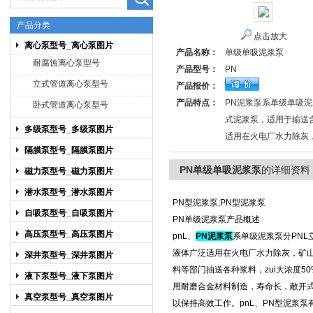
产品分类
点击放大
离心泵型号_离心泵图片
产品名称：
单级单吸泥浆泵
上海博禹泵业有限公司
耐腐蚀离心泵型号
产品型号：
PN
立式管道离心泵型号
产品报价：
产品特点：
PN泥浆泵系单级单吸
卧式管道离心泵型号
式泥浆泵，适用于输送
多级泵型号_多级泵图片
适用在火电厂水力除灰
隔膜泵型号_隔膜泵图片
PN单级单吸泥浆泵
的详细资料
磁力泵型号_磁力泵图片
潜水泵型号_潜水泵图片
PN型泥浆泵;PN型泥浆泵
自吸泵型号_自吸泵图片
PN单级泥浆泵
产品概述
高压泵型号_高压泵图片
pnL、
PN泥浆泵
系
单级泥浆泵
分
PN
液体广泛适用在火电厂水力除灰，矿
深井泵型号_深井泵图片
料等部门抽送各种浆料，zui大浓度50
液下泵型号_液下泵图片
用耐磨合金材料制造，寿命长，敞开
真空泵型号_真空泵图片
以保持高效工作。pnL、
PN型泥浆泵