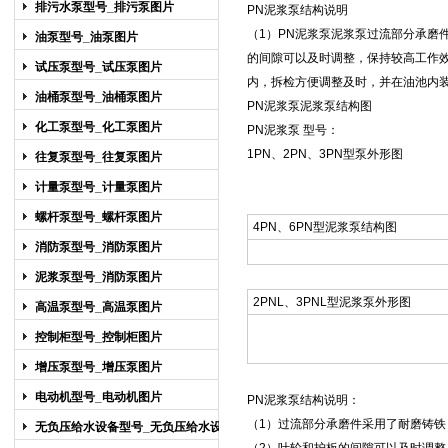
排污水泵型号_排污泵图片
PN泥浆泵
结构说明
（1）
PN泥浆泵
泥浆泵
过流部分承磨
油泵型号_油泵图片
的间隙可以及时调整，保持较高工作效
试压泵型号_试压泵图片
内，拆检方便调整及时，并在油池内
油桶泵型号_油桶泵图片
PN泥浆泵
泥浆泵
结构图
化工泵型号_化工泵图片
PN泥浆泵
型号：
1PN、2PN、3PN型泵外形图
往复泵型号_往复泵图片
计量泵型号_计量泵图片
螺杆泵型号_螺杆泵图片
4PN、6PN型
泥浆泵
结构图
消防泵型号_消防泵图片
泥浆泵型号_消防泵图片
2PNL、3PNL型
泥浆泵
外形图
高温泵型号_高温泵图片
控制柜型号_控制柜图片
增压泵型号_增压泵图片
电动机型号_电动机图片
PN泥浆泵
结构说明：
（1）过流部分承磨件采用了耐磨铸铁
无负压给水设备型号_无负压给水设备