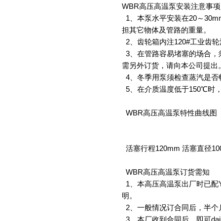
WBR高压高温泵
安装注意事项
1、本泵水平安装在20～30
担其它物体及管路的重量。
2、齿轮箱内注120#工业齿
3、在管路容易堵塞的场合，
需另外订货，请向本公司提出
4、冬季用泵须检查蒸汽是否
5、在介质温度低于150℃时
WBR高压高温泵
特性曲线图
活塞行程120mm 活塞直径100
WBR高压高温泵
订货需知
1、本
高压高温泵
出厂时已配
明。
2、一般情况订合同后，半个
3、本厂收到合同后，即可da