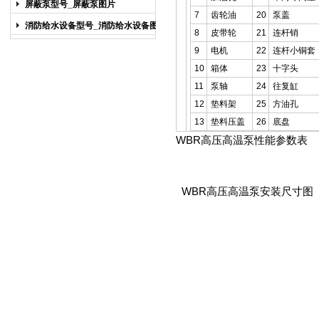
屏蔽泵型号_屏蔽泵图片
7
齿轮油
20
泵盖
消防给水设备型号_消防给水设备图片
8
皮带轮
21
连杆销
9
电机
22
连杆小铜套
10
箱体
23
十字头
11
泵轴
24
往复缸
12
垫料架
25
方油孔
13
垫料压盖
26
底盘
WBR高压高温泵
性能参数表
WBR高压高温泵
安装尺寸图