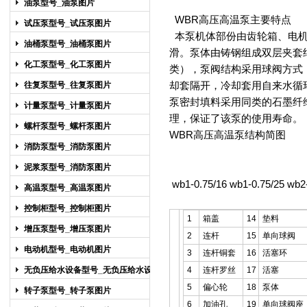
油泵型号_油泵图片
WBR高压高温泵
主要特点
试压泵型号_试压泵图片
本泵机体部份由齿轮箱、电机
油桶泵型号_油桶泵图片
滑。泵体由铸钢组成双层夹套
化工泵型号_化工泵图片
类），泵阀结构采用球阀方式
却套隔开，冷却套用自来水循
往复泵型号_往复泵图片
泵密封填料采用同类的石墨纤
计量泵型号_计量泵图片
理，保证了该泵的使用寿命。
螺杆泵型号_螺杆泵图片
WBR高压高温泵
结构简图
消防泵型号_消防泵图片
泥浆泵型号_消防泵图片
wb1-0.75/16 wb1-0.75
高温泵型号_高温泵图片
控制柜型号_控制柜图片
1
箱盖
14
垫料
增压泵型号_增压泵图片
2
连杆
15
单向球阀
电动机型号_电动机图片
3
连杆铜套
16
活塞环
无负压给水设备型号_无负压给水设备
4
连杆罗丝
17
活塞
图片
5
偏心轮
18
泵体
转子泵型号_转子泵图片
6
加油孔
19
单向球阀座