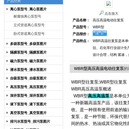
产品分类
离心泵型号_离心泵图片
点击放大
上海博禹泵业有限公司
耐腐蚀离心泵型号
产品名称：
高压高温电动往复泵
立式管道离心泵型号
产品型号：
WBR型
卧式管道离心泵型号
产品报价：
产品特点：
WBR高温往复泵是本
多级泵型号_多级泵图片
毡、石化等行业设计生
隔膜泵型号_隔膜泵图片
设计合理，结构 紧凑
磁力泵型号_磁力泵图片
WBR型高压高温电动往复泵
的
潜水泵型号_潜水泵图片
自吸泵型号_自吸泵图片
WBR型往复泵;WBR型往复泵
高压泵型号_高压泵图片
WBR高压高温泵
概述
WBR型
高压高温泵
是本单位
深井泵型号_深井泵图片
一种新颖
高温泵
产品，该
往复
液下泵型号_液下泵图片
收。是一种很有使用前途的输
真空泵型号_真空泵图片
复泵，是一种节能，环保代替
排污水泵型号_排污泵图片
间的热水、热油或其它物化性