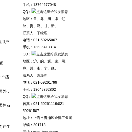
手机：13764677048
QQ：
地区：鲁、粤、闵、津、辽、
陕、贵、鄂、甘、新。
联系人：丁经理
电话：021-59265067
据用户
手机：13636413314
QQ：
地区：沪、皖、冀、豫、黑、
装置，
琼、川、湘、宁、藏。
联系人：袁经理
一个挡
电话：021-59261799
手机：18049892802
另外，
QQ：
传真：021-59261119/021-
柔性石
59261507
地址：上海市青浦区金泽工业园
邮编：201718
而产生