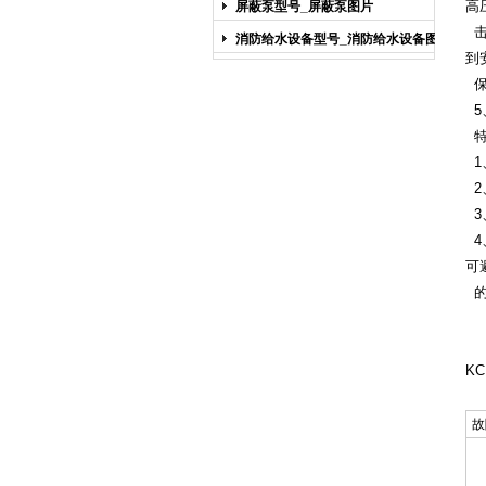
高
屏蔽泵型号_屏蔽泵图片
击
消防给水设备型号_消防给水设备图片
到
保
5
特
1
2
3
4
可
的
KC
故