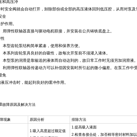
压和高压冲
时安全阀就会自动打开，卸除部份或全部的高压液体回到低压腔，从而对泵及
安全
护作用。
、用弹性联轴器直接与驱动电机联接，并安装在公共铸铁底盘上。
性
、本型
齿轮泵
结构简单紧凑，使用和保养方便。
、本系列
齿轮泵
具良好的自吸性，故每次开泵前不须灌入液体。
、本型泵的润滑是靠输送的液体而自动达到的，故日常工作时无须另加润滑液
、利用弹性联轴器传递动力可以补偿因安装时所引起的微小偏差。在泵工作中
避免
液压冲击时，能起到良好的缓冲作用。
B
故障原因及解决方法
障现象
原因分析
排除方法
1.
提高吸入液面
1.
吸入高度超过额定值
2.检查各接合处，加否棉等密封材料加