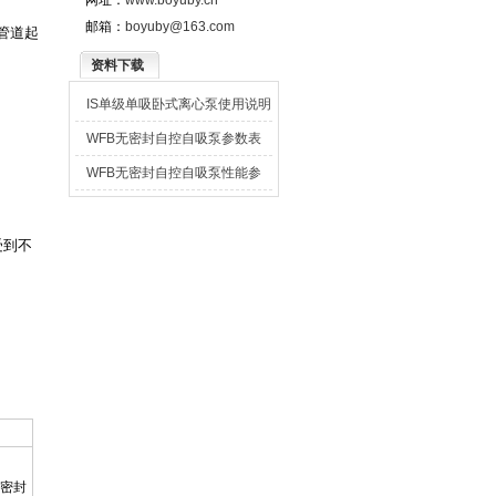
网址：
www.boyuby.cn
邮箱：
boyuby@163.com
管道起
资料下载
IS单级单吸卧式离心泵使用说明
书
WFB无密封自控自吸泵参数表
WFB无密封自控自吸泵性能参
数表
。
受到不
以密封