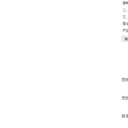
⑧
二
三
泵
产
如
您
您
联