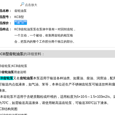
点击放大
品名称：
齿轮油泵
品型号：
KCB型
品报价：
品特点：
KCB齿轮油泵泵在泵体中装有一对回转齿轮，
一个主动，一个被动，依靠两齿轮的相互啮
合，把泵内的整个工作腔分两个独立的部分。
KCB型齿轮油泵
的详细资料：
CB齿轮泵;KCB齿轮泵
B
齿轮油泵
用途说明
CB齿轮泵
又名
齿轮油泵
本泵适用于输送各种油类、如重油、柴油、润滑油，配
可输送内点低液体，如气油、笨等，本单位还生产不锈钢齿轮泵可输送饮料和
液体。
.本
齿轮泵
不适用于含硬质颗粒或纤维的，适用粘度为5×10-5～1.5×103m2/s
为70℃，如需输送高温液体，请使用耐高温齿轮泵，可输送300℃以下液体。
CB
结构简图