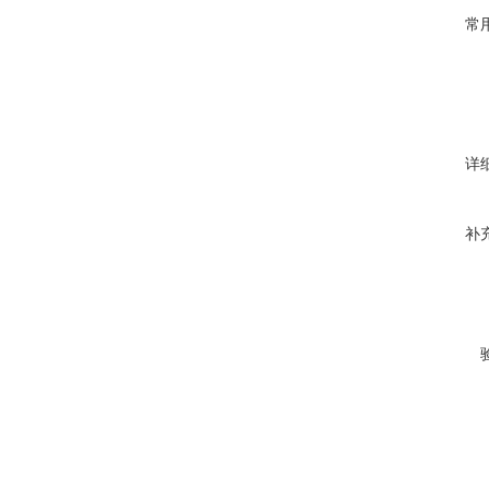
常
详
补