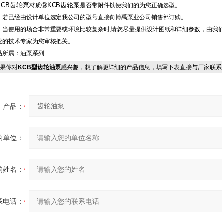
KCB齿轮泵
KCB齿轮泵
材质⑨
是否带附件以便我们的为您正确选型。
、若已经由设计单位选定我公司的
型号直接向
博禹
泵业公司销售部订购。
、当使用的场合非常重要或环境比较复杂时,请您尽量提供设计图纸和详细参数，由我
业的技术专家为您审核把关。
品所属：
油泵
系列
果你对
KCB型齿轮油泵
感兴趣，想了解更详细的产品信息，填写下表直接与厂家联系
产品：
的单位：
的姓名：
系电话：