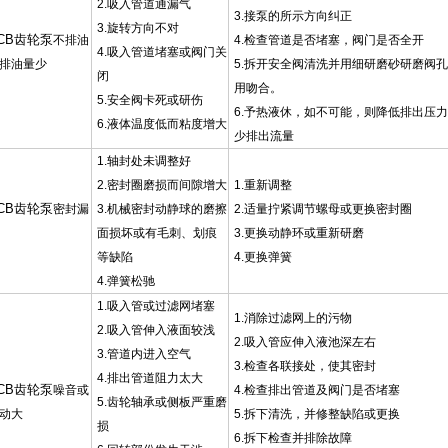
2.吸入管道通漏气
3.接泵的所示方向纠正
3.旋转方向不对
CB齿轮泵
不排油
4.检查管道是否堵塞，阀门是否全开
4.吸入管道堵塞或阀门关
排油量少
5.拆开安全阀清洗并用细研磨砂研磨阀
闭
用吻合。
5.安全阀卡死或研伤
6.予热液休，如不可能，则降低排出压
6.液体温度低而粘度增大
少排出流量
1.
轴封处未调整好
2.密封圈磨损而间隙增大
1.
重新调整
CB齿轮泵
密封漏
3.机械密封动静球的磨擦
2.适量拧紧调节螺母或更换密封圈
面损坏或有毛刺、划痕
3.更换动静环或重新研磨
等缺陷
4.更换弹簧
4.弹簧松驰
1.
吸入管或过滤网堵塞
1.
消除过滤网上的污物
2.吸入管伸入液面较浅
2.吸入管应伸入液池深左右
3.管道内进入空气
3.检查各联接处，使其密封
4.排出管道阻力太大
CB齿轮泵
噪音或
4.检查排出管道及阀门是否堵塞
5.齿轮轴承或侧板严重磨
动大
5.拆下清洗，并修整缺陷或更换
损
6.拆下检查并排除故障