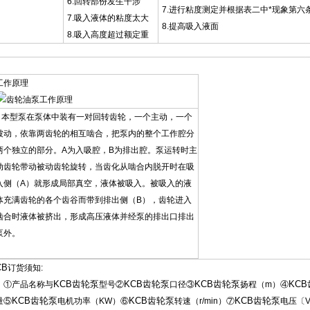
6.回转部份发生干涉
7.进行粘度测定并根据表二中*现象第六
7.吸入液体的粘度太大
8.提高吸入液面
8.吸入高度超过额定重
工作原理
本型泵在泵体中装有一对回转齿轮，一个主动，一个
被动，依靠两齿轮的相互啮合，把泵内的整个工作腔分
两个独立的部分。A为入吸腔，B为排出腔。泵运转时主
动齿轮带动被动齿轮旋转，当齿化从啮合内脱开时在吸
入侧（A）就形成局部真空，液体被吸入。被吸入的液
体充满齿轮的各个齿谷而带到排出侧（B），齿轮进入
啮合时液体被挤出，形成高压液体并经泵的排出口排出
泵外。
CB
订货须知:
KCB齿轮泵
KCB齿轮泵
KCB齿轮泵
KC
、①产品名称与
型号②
口径③
扬程（m）④
KCB齿轮泵
KCB齿轮泵
KCB齿轮泵
量⑤
电机功率（KW）⑥
转速（r/min）⑦
电压〔