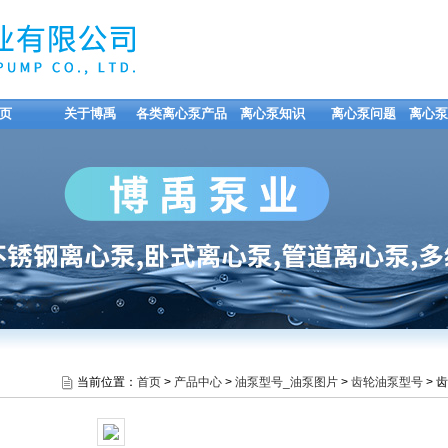
页
关于博禹
各类离心泵产品
离心泵知识
离心泵问题
离心泵
当前位置：
首页
>
产品中心
>
油泵型号_油泵图片
>
齿轮油泵型号
> 