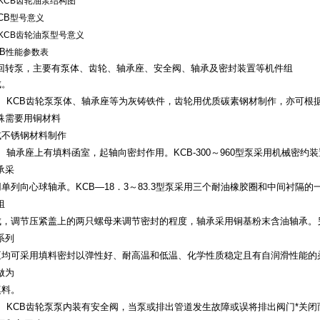
CB
型号意义
B
性能参数表
回转泵，主要有泵体、齿轮、轴承座、安全阀、轴承及密封装置等机件组
。
、
KCB齿轮泵
泵体、轴承座等为灰铸铁件，齿轮用优质碳素钢材制作，亦可根
殊需要用铜材料
不锈钢材料制作
、轴承座上有填料函室，起轴向密封作用。KCB-300～960型泵采用机械密约
承采
单列向心球轴承。KCB—18．3～83.3型泵采用三个耐油橡胶圈和中间衬隔的
组
，调节压紧盖上的两只螺母来调节密封的程度，轴承采用铜基粉末含油轴承。
系列
均可采用填料密封以弹性好、耐高温和低温、化学性质稳定且有自润滑性能的
做为
料。
、
KCB齿轮泵
泵内装有安全阀，当泵或排出管道发生故障或误将排出阀门*关闭