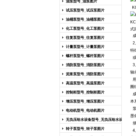
油泵型号_油泵图片
K
试压泵型号_试压泵图片
油桶泵型号_油桶泵图片
KC
化工泵型号_化工泵图片
式
成
往复泵型号_往复泵图片
2
计量泵型号_计量泵图片
特
螺杆泵型号_螺杆泵图片
或
3
消防泵型号_消防泵图片
轴
泥浆泵型号_消防泵图片
用
高温泵型号_高温泵图片
圈
控制柜型号_控制柜图片
成
本
增压泵型号_增压泵图片
泵
电动机型号_电动机图片
墨
无负压给水设备型号_无负压给水设备
填
图片
转子泵型号_转子泵图片
4