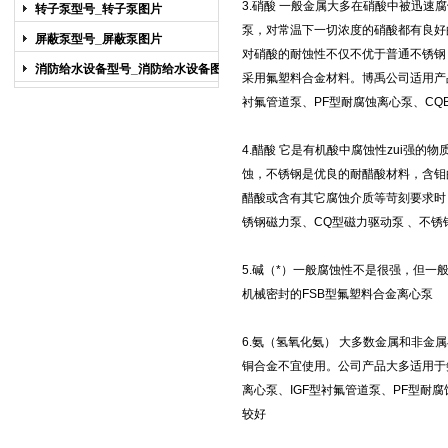
图片
3.硝酸 一般金属大多在硝酸中被迅速
转子泵型号_转子泵图片
泵
，对常温下一切浓度的硝酸都有良好的
屏蔽泵型号_屏蔽泵图片
对硝酸的耐蚀性不仅不优于普通不锈钢（
消防给水设备型号_消防给水设备图片
采用氟塑料合金材料。博禹公司适用产
衬氟管道泵
、
PF型耐腐蚀离心泵
、
CQ
4.醋酸 它是有机酸中腐蚀性zui强
蚀，不锈钢是优良的耐醋酸材料，含钼
醋酸或含有其它腐蚀介质等苛刻要求时
锈钢磁力泵
、
CQ型磁力驱动泵
、
不锈
5.碱（*）一般腐蚀性不是很强，但一
机械密封的
FSB型氟塑料合金离心泵
6.氨（氢氧化氨） 大多数金属和非
铜合金不宜使用。公司产品大多适用于
离心泵
、
IGF型衬氟管道泵
、
PF型耐腐
较好