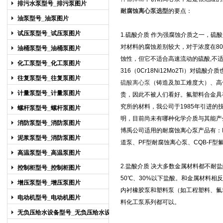
排污水泵型号_排污泵图片
耐腐蚀离心泵选型
的要点：
油泵型号_油泵图片
试压泵型号_试压泵图片
1.硫酸介质 作为强腐蚀介质之一，
对材料的腐蚀差别较大，对于浓度在8
油桶泵型号_油桶泵图片
蚀性，但它不适合高速流动的硫酸,不适用
化工泵型号_化工泵图片
316（0Cr18Ni12Mo2Ti）对
往复泵型号_往复泵图片
硫酸离心泵
（铸造及加工难度大）、高
计量泵型号_计量泵图片
贵，因此不被人们看好。氟塑料合金具
究所的材料，我公司于1985年引进的
螺杆泵型号_螺杆泵图片
明，目前尚未有哪种化学介质与其能产
消防泵型号_消防泵图片
博禹公司适用的
耐腐蚀离心泵
产品有：
泥浆泵型号_消防泵图片
道泵
、
PF型耐腐蚀离心泵
、
CQB-F
高温泵型号_高温泵图片
2.盐酸介质 决大多数金属材料都不
控制柜型号_控制柜图片
50℃、30%以下盐酸。和金属材料
增压泵型号_增压泵图片
内衬橡胶泵和塑料泵（如工程塑料、氟
电动机型号_电动机图片
料化工泵
系列都可以。
无负压给水设备型号_无负压给水设备