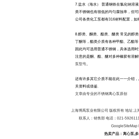
7.盐水（海水） 普通钢铁在氯化钠
类不锈钢也有很低的均匀腐蚀率，但可
公司各类化工泵都有316材料配置，如
8.醇类、酮类、酯类、醚类 常见的
丁酮等，酯类介质有各种甲酯、乙酯等
因此均可选用普通不锈钢，具体选用时
注意的是酮、酯、醚对多种橡胶有溶解
泵型号
。
还有许多其它介质不能在此一一介绍，
关资料或借鉴.
文章由专业的
不锈钢离心泵
原创
上海博禹泵业有限公司 版权所有 地址:上
联系人：销售部 电话：021-59261119/0
GoogleSiteMap
热卖产品：
离心泵
,
多