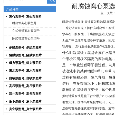
耐腐蚀离心泵选
产品分类
点击次数：5
离心泵型号_离心泵图片
上海博禹泵业有限公司
耐腐蚀泵选型,耐腐蚀泵怎样选型,耐腐
耐腐蚀离心泵型号
首先让大家先了解什么叫腐蚀：腐蚀
立式管道离心泵型号
水存在下的腐蚀，干腐蚀则指在无液态
卧式管道离心泵型号
工生产中也经常处理各种水溶液，因此
容忽视。 泵行业接触的就是*种湿腐蚀
多级泵型号_多级泵图片
什么叫湿腐蚀：就是金属在水溶
隔膜泵型号_隔膜泵图片
个阳极和阴极区隔离的腐蚀电池
磁力泵型号_磁力泵图片
是一个氧化过程即阳极过程。与
潜水泵型号_潜水泵图片
被溶液中的某种物质中和，中和
过程有氧被还原、氢气释放、
氧
自吸泵型号_自吸泵图片
进行，在多数情况下，阴极或阳
高压泵型号_高压泵图片
散被阻而腐蚀速度变慢，这个现
深井泵型号_深井泵图片
据统计湿腐蚀是化工行业用户zui头
液下泵型号_液下泵图片
引发灾难。据博禹水泵技术统计，化工
选型时首先要注意选材的科学性。通常
真空泵型号_真空泵图片
件都捧出
不锈钢离心泵，这是很危险的