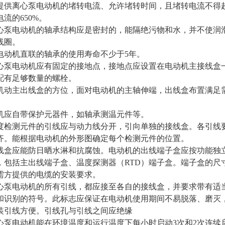
提供
离心泵
电动机的堵转电流、允许堵转时间，且堵转电流不得
电流的650%。
心泵
电动机的轴承结构应是密封的，能隔绝污物和水，并不使润
线圈。
电动机直联的轴承的使用寿命不少于5年。
心泵
电动机应有固定的接地点，接地点应设置在电动机主接线盒
配有足够数量的螺栓。
机动主出线盒的方位，面对电动机的主轴伸端，出线盒布置满足
。
机应自带保护元器件，如轴承测温元件等。
度检测元件的引线应与动力线分开，引向单独的接线盒。各引线
齐。能根据电动机的外形图确定每个检测元件的位置。
线盒应能防日晒水淋和抗腐蚀。电动机的出线端子盒应按功能独
，包括主出线端子盒、温度探测器（RTD）端子盒。端子盒的尺
需方提供的电缆的安装要求。
心泵
电动机的所有引线，都应接至各自的接线盒，并要求带有适
和识别的符号。此标志应保证在电动机使用期间不易脱落、磨灭
装引线方便。引线孔与引线之间应绝缘
心泵
电动机能在环境温度和运行温度下每小时启动3次和2次连续