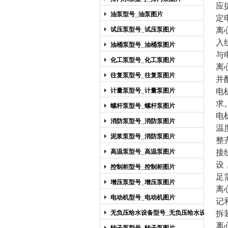
应
油泵型号_油泵图片
定
试压泵型号_试压泵图片
离
入
油桶泵型号_油桶泵图片
与
化工泵型号_化工泵图片
离
往复泵型号_往复泵图片
并
计量泵型号_计量泵图片
电
求
螺杆泵型号_螺杆泵图片
电
消防泵型号_消防泵图片
温
泥浆泵型号_消防泵图片
整
高温泵型号_高温泵图片
接
设
控制柜型号_控制柜图片
足
增压泵型号_增压泵图片
离
电动机型号_电动机图片
记
无负压给水设备型号_无负压给水设备
拆
图片
离