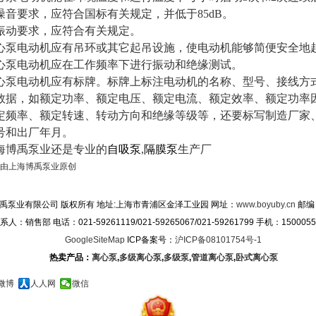
噪音要求，应符合国标有关规定，并低于85dB。
振动要求，应符合有关规定。
心泵电动机应有吊环或其它起吊设施，使电动机能够简便安全地
心泵
电动机应在工作频率下进行振动和绝缘测试。
心泵
电动机应有标牌。标牌上标注电动机的名称、型号、接线方
数据，如额定功率、额定电压、额定电流、额定效率、额定功率
定频率、额定转速、转动方向和绝缘等级等，还要标写制造厂家
号和出厂年月。
海博禹泵业还是专业的
自吸泵
,
隔膜泵
生产厂
由上海博禹泵业原创
禹泵业有限公司 版权所有 地址:上海市青浦区金泽工业园 网址：
www.boyuby.cn
邮编：
系人：销售部 电话：021-59261119/021-59265067/021-59261799 手机：1500055
GoogleSiteMap
ICP备案号：
沪ICP备08101754号-1
热卖产品：
离心泵
,
多级离心泵
,
多级泵
,
管道离心泵
,
卧式离心泵
微博
人人网
微信