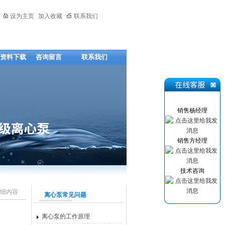
设为主页
加入收藏
联系我们
资料下载
咨询留言
联系我们
销售杨经理
销售方经理
技术咨询
细内容
离心泵常见问题
离心泵的工作原理