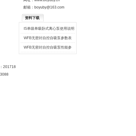
网址：
www.boyuby.cn
邮箱：
boyuby@163.com
资料下载
IS单级单吸卧式离心泵使用说明
书
WFB无密封自控自吸泵参数表
WFB无密封自控自吸泵性能参
数表
201718
3088