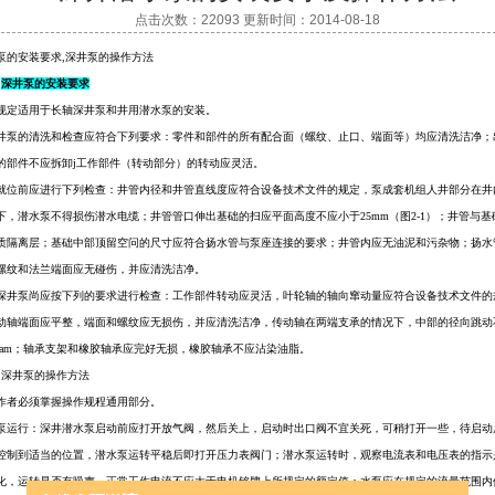
点击次数：22093 更新时间：2014-08-18
泵的安装要求,深井泵的操作方法
）
深井泵的安装要求
规定适用于长轴深井泵和井用潜水泵的安装。
井泵
的清洗和检查应符合下列要求：零件和部件的所有配合面（螺纹、止口、端面等）均应清洗洁净；
的部件不应拆卸j工作部件（转动部分）的转动应灵活。
就位前应进行下列检查：井管内径和井管直线度应符合设备技术文件的规定，泵成套机组人井部分在井
下，
潜水泵
不得损伤潜水电缆；井管管口伸出基础的扫应平面高度不应小于25mm（图2-1）；井管与基
质隔离层；基础中部顶留空问的尺寸应符合扬水管与泵座连接的要求；井管内应无油泥和污杂物；扬水
螺纹和法兰端面应无碰伤，并应清洗洁净。
深井泵尚应按下列的要求进行检查：工作部件转动应灵活，叶轮轴的轴向窜动量应符合设备技术文件的
动轴端面应平整，端面和螺纹应无损伤，并应清洗洁净，传动轴在两端支承的情况下，中部的径向跳动
2ram；轴承支架和橡胶轴承应完好无损，橡胶轴承不应沾染油脂。
）深
井泵的操作方法
作者必须掌握操作规程通用部分。
泵运行：
深井潜水泵
启动前应打开放气阀，然后关上，启动时出口阀不宜关死，可稍打开一些，待启动
控制到适当的位置，潜水泵运转平稳后即打开压力表阀门；潜水泵运转时，观察电流表和电压表的指示
化，运转是否有噪声，正常工作电流不应大于电机铭牌上所规定的额定值；水泵应在规定的流量范围内