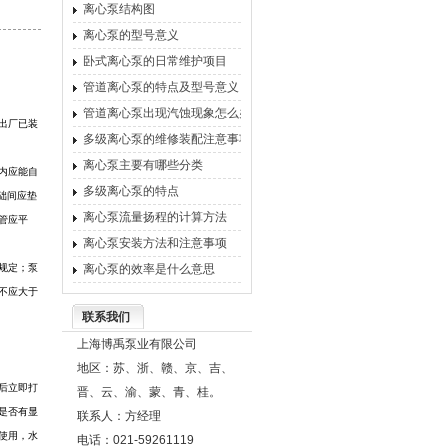
离心泵结构图
离心泵的型号意义
卧式离心泵的日常维护项目
管道离心泵的特点及型号意义
管道离心泵出现汽蚀现象怎么办
出厂已装
多级离心泵的维修装配注意事项
离心泵主要有哪些分类
内应能自
多级离心泵的特点
础间应垫
离心泵流量扬程的计算方法
管应平
离心泵安装方法和注意事项
规定；泵
离心泵的效率是什么意思
不应大于
联系我们
上海博禹泵业有限公司
地区：苏、浙、赣、京、吉、
后立即打
晋、云、渝、蒙、青、桂。
是否有显
联系人：方经理
使用，水
电话：021-59261119