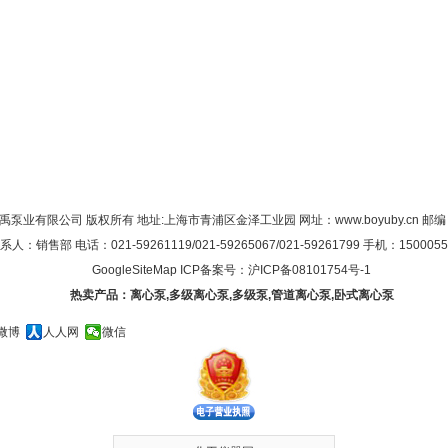
禹泵业有限公司 版权所有 地址:上海市青浦区金泽工业园 网址：
www.boyuby.cn
邮编：
系人：销售部 电话：021-59261119/021-59265067/021-59261799 手机：1500055
GoogleSiteMap
ICP备案号：
沪ICP备08101754号-1
热卖产品：
离心泵
,
多级离心泵
,
多级泵
,
管道离心泵
,
卧式离心泵
微博
人人网
微信