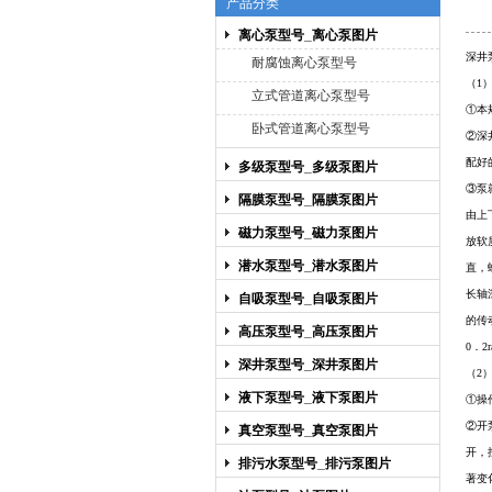
产品分类
离心泵型号_离心泵图片
上海博禹泵业有限公司
深井
耐腐蚀离心泵型号
（1
立式管道离心泵型号
①本
卧式管道离心泵型号
②
深
配好
多级泵型号_多级泵图片
③泵
隔膜泵型号_隔膜泵图片
由上
磁力泵型号_磁力泵图片
放软
潜水泵型号_潜水泵图片
直，
长轴
自吸泵型号_自吸泵图片
的传
高压泵型号_高压泵图片
0．
深井泵型号_深井泵图片
（2
液下泵型号_液下泵图片
①操
②开
真空泵型号_真空泵图片
开，
排污水泵型号_排污泵图片
著变