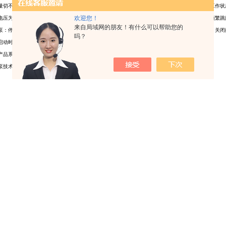
量切不可过大，过大或过小应适当调整出口阀的开度；有下列情况之一者应立即停止运行，泵的工作状
欢迎您！
电压为额定值而电流超过额定值，泵间歇出水，扬水管有显著振动、发出轰隆的噪声，保护开关频繁跳
来自局域网的朋友！有什么可以帮助您的
泵：停止泵的运转，关上出口阀及压力表阀门；水泵停车时，为减少水的倒流，应在切断电路后，关闭
吗？
启动时，须在停车5min以后或更长时间进行。
产品系列：
深井泵型号
,
潜水泵型号
泵技术文章由
博禹
原创,我们还是专业的
不锈钢离心泵
生产厂家