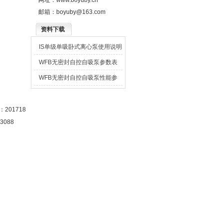
网址：
www.boyuby.cn
邮箱：
boyuby@163.com
资料下载
IS单级单吸卧式离心泵使用说明
书
WFB无密封自控自吸泵参数表
WFB无密封自控自吸泵性能参
数表
201718
3088