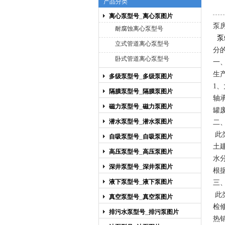
产品分类
离心泵型号_离心泵图片
上海博禹泵业有限公司
泵
耐腐蚀离心泵型号
泵
立式管道离心泵型号
分
卧式管道离心泵型号
一
生
多级泵型号_多级泵图片
1、
隔膜泵型号_隔膜泵图片
轴
磁力泵型号_磁力泵图片
罐
潜水泵型号_潜水泵图片
二
此
自吸泵型号_自吸泵图片
土
高压泵型号_高压泵图片
水
深井泵型号_深井泵图片
根
液下泵型号_液下泵图片
三
此
真空泵型号_真空泵图片
检
排污水泵型号_排污泵图片
热