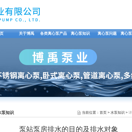
页
关于博禹
各类离心泵产品
离心泵知识
离心泵问题
离心泵
水泵知识
当前位置：
首页
>
水泵知识
>
详
泵站泵房排水的目的及排水对象