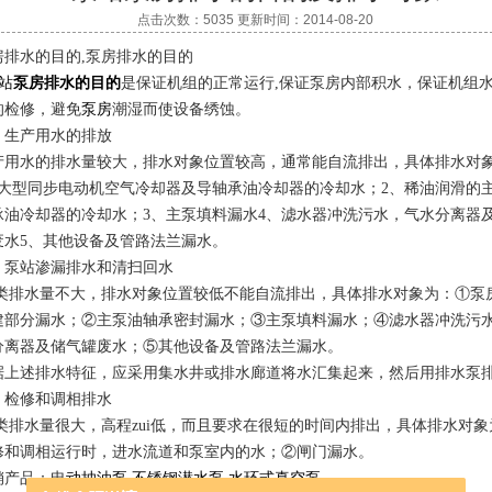
点击次数：5035 更新时间：2014-08-20
房排水的目的,
泵房排水的目的
站
泵房排水的目的
是保证机组的正常运行
,保证泵房内部积水，保证机组
的检修，避免
泵房
潮湿而使设备绣蚀。
、生产用水的排放
产用水的排水量较大，排水对象位置较高，通常能自流排出，具体排水对
大型同步电动机空气冷却器及导轴承油冷却器的冷却水；2、稀油润滑的
承油冷却器的冷却水；3、主泵填料漏水4、滤水器冲洗污水，气水分离器
废水5、其他设备及管路法兰漏水。
、泵站
渗漏排水和清扫回水
类排水量不大，排水对象位置较低不能自流排出，具体排水对象为：①泵
建部分漏水；②主泵油轴承密封漏水；③主泵填料漏水；④滤水器冲洗污
分离器及储气罐废水；⑤其他设备及管路法兰漏水。
据上述排水特征，应采用集水井或排水廊道将水汇集起来，然后用排水泵
、
检修和调相排水
类排水量很大，高程zui低，而且要求在很短的时间内排出，具体排水对象
修和调相运行时，进水流道和泵室内的水；②闸门漏水。
销产品：
电
动抽油泵
,
不锈钢潜水泵
,
水环式真空泵