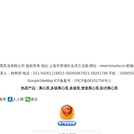
禹泵业有限公司 版权所有 地址:上海市青浦区金泽工业园 网址：
www.boyuby.cn
邮编：
系人：销售部 电话：021-59261119/021-59265067/021-59261799 手机：1500055
GoogleSiteMap
ICP备案号：
沪ICP备08101754号-1
热卖产品：
离心泵
,
多级离心泵
,
多级泵
,
管道离心泵
,
卧式离心泵
微博
人人网
微信