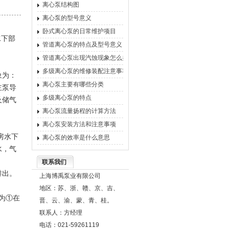
离心泵结构图
离心泵的型号意义
卧式离心泵的日常维护项目
水下部
管道离心泵的特点及型号意义
管道离心泵出现汽蚀现象怎么办
多级离心泵的维修装配注意事项
象为：
离心泵主要有哪些分类
主泵导
多级离心泵的特点
及储气
离心泵流量扬程的计算方法
离心泵安装方法和注意事项
房水下
离心泵的效率是什么意思
水，气
联系我们
排出。
上海博禹泵业有限公司
地区：苏、浙、赣、京、吉、
为①在
晋、云、渝、蒙、青、桂。
联系人：方经理
电话：021-59261119