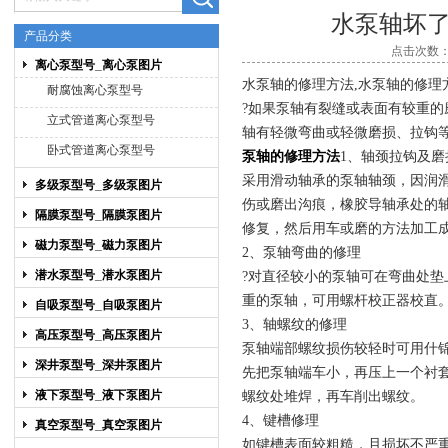
水泵轴坏
产品分类
点击次数：9
离心泵型号_离心泵图片
上海博禹泵业有限公司
水泵轴的修理方法,
水泵轴的修理
耐腐蚀离心泵型号
?如果泵轴有裂缝或表面有较重的
立式管道离心泵型号
轴有轻微弯曲或轻微磨损、拉钩
卧式管道离心泵型号
泵轴的修理方法
1、
轴颈拉钩及磨
采用滑动轴承的泵轴轴颈，因润
多级泵型号_多级泵图片
伤或磨出沟痕，橡胶导轴承处的
隔膜泵型号_隔膜泵图片
修复，然后用车或磨的方法加工
磁力泵型号_磁力泵图片
2、
泵轴弯曲的修理
潜水泵型号_潜水泵图片
?对直径较小的泵轴可在弯曲处
重的泵轴，可用螺杆校正器校直
自吸泵型号_自吸泵图片
3、
轴螺纹的修理
高压泵型号_高压泵图片
泵轴端部螺纹损伤较轻时可用什
深井泵型号_深井泵图片
先把泵轴端车小，再压上一个衬
液下泵型号_液下泵图片
螺纹处堆焊，再车削出螺纹。
4、
键槽修理
真空泵型号_真空泵图片
如键槽表面较粗糙，且损坏不严