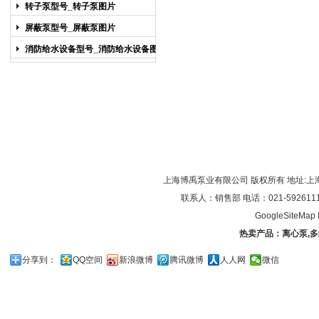
图片
转子泵型号_转子泵图片
屏蔽泵型号_屏蔽泵图片
消防给水设备型号_消防给水设备图片
上海博禹泵业有限公司 版权所有 地址:上
联系人：销售部 电话：021-59261119/0
GoogleSiteMap
热卖产品：
离心泵
,
多
分享到：
QQ空间
新浪微博
腾讯微博
人人网
微信