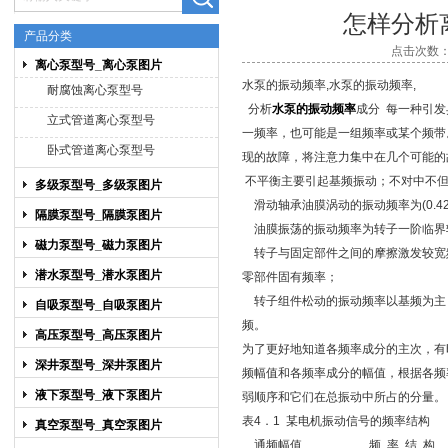
怎样分析
产品分类
点击次数：7
离心泵型号_离心泵图片
上海博禹泵业有限公司
水泵的振动频率,
水泵的振动频率,
耐腐蚀离心泵型号
分析
水泵的振动频率
成分 每一种引
立式管道离心泵型号
一频率，也可能是一组频率或某个频带
卧式管道离心泵型号
现的故障，将注意力集中在几个可能的
不平衡主要引起基频振动；不对中不但
多级泵型号_多级泵图片
滑动轴承油膜涡动的振动频率为(0.4
隔膜泵型号_隔膜泵图片
油膜振荡的振动频率为转子一阶临界
磁力泵型号_磁力泵图片
转子与固定部件之间的摩擦激发较宽
潜水泵型号_潜水泵图片
零部件固有频率；
转子组件松动的振动频率以基频为主
自吸泵型号_自吸泵图片
频。
高压泵型号_高压泵图片
为了更好地知道各频率成分的主次，有
深井泵型号_深井泵图片
频幅值和各频率成分的幅值，根据各频
液下泵型号_液下泵图片
弱顺序和它们在总振动中所占的分量。
表4
．
1
某电机振动信号的频率结构
真空泵型号_真空泵图片
通频幅值
频 率 结 构