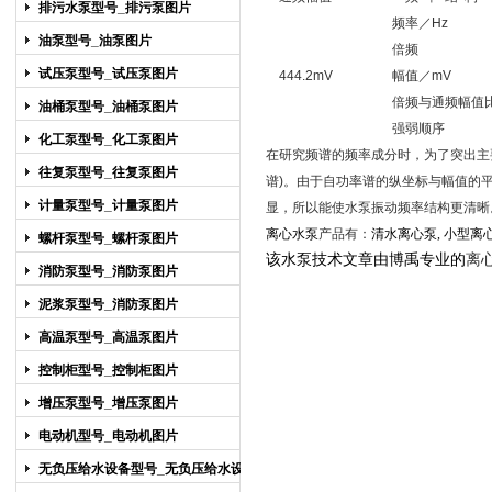
排污水泵型号_排污泵图片
频率／Hz
油泵型号_油泵图片
倍频
试压泵型号_试压泵图片
444.2mV
幅值／mV
倍频与通频幅值
油桶泵型号_油桶泵图片
强弱顺序
化工泵型号_化工泵图片
在研究频谱的频率成分时，为了突出主
往复泵型号_往复泵图片
谱
)
。由于自功率谱的纵坐标与幅值的
计量泵型号_计量泵图片
显，所以能使水泵振动频率结构更清晰
离心水泵
产品有：
清水离心泵
,
小型离
螺杆泵型号_螺杆泵图片
该
水泵技术文章
由
博禹专业的
离
消防泵型号_消防泵图片
泥浆泵型号_消防泵图片
高温泵型号_高温泵图片
控制柜型号_控制柜图片
增压泵型号_增压泵图片
电动机型号_电动机图片
无负压给水设备型号_无负压给水设备