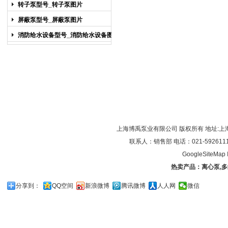
图片
转子泵型号_转子泵图片
屏蔽泵型号_屏蔽泵图片
消防给水设备型号_消防给水设备图片
上海博禹泵业有限公司 版权所有 地址:上
联系人：销售部 电话：021-59261119/0
GoogleSiteMap
热卖产品：
离心泵
,
多
分享到：
QQ空间
新浪微博
腾讯微博
人人网
微信