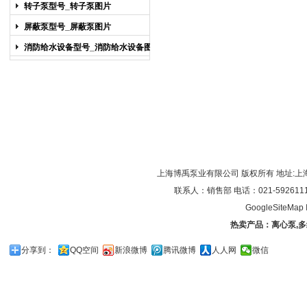
图片
转子泵型号_转子泵图片
屏蔽泵型号_屏蔽泵图片
消防给水设备型号_消防给水设备图片
上海博禹泵业有限公司 版权所有 地址:上
联系人：销售部 电话：021-59261119/0
GoogleSiteMap
热卖产品：
离心泵
,
多
分享到：
QQ空间
新浪微博
腾讯微博
人人网
微信