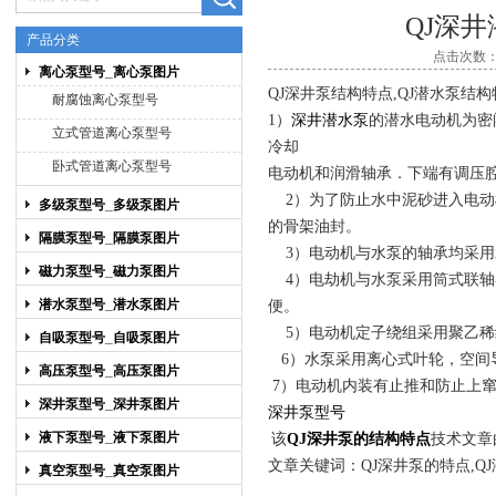
QJ深
产品分类
点击次数：5
离心泵型号_离心泵图片
上海博禹泵业有限公司
QJ深井泵结构特点,QJ潜水泵结构
耐腐蚀离心泵型号
1）
深井潜水泵
的潜水电动机为密
立式管道离心泵型号
冷却
卧式管道离心泵型号
电动机和润滑轴承．下端有调压
2）为了防止水中泥砂进入电动
多级泵型号_多级泵图片
的骨架油封。
隔膜泵型号_隔膜泵图片
3）电动机与水泵的轴承均采用
磁力泵型号_磁力泵图片
4）电劫机与水泵采用筒式联轴
潜水泵型号_潜水泵图片
便。
5）电动机定子绕组采用聚乙稀
自吸泵型号_自吸泵图片
6）水泵采用离心式叶轮，空间
高压泵型号_高压泵图片
7）电动机内装有止推和防止上
深井泵型号_深井泵图片
深井泵型号
液下泵型号_液下泵图片
该
QJ深井泵的结构特点
技术文章
文章关键词：QJ深井泵的特点,Q
真空泵型号_真空泵图片