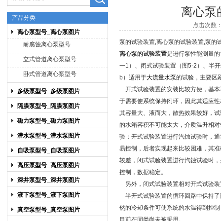
离心泵
产品分类
点击次数：5
离心泵型号_离心泵图片
上海博禹泵业有限公司
泵的试验装置,离心泵的试验装置,泵的
耐腐蚀离心泵型号
离心泵的试验装置
是进行泵性能测量的
立式管道离心泵型号
一1）、闭式试验装置（图5-2）、半开
卧式管道离心泵型号
b）适用于
大流量水泵
的试验，主要区
开式试验装置的安装比较方便，基本
多级泵型号_多级泵图片
于需要使系统保持闭环，因此其适应性
隔膜泵型号_隔膜泵图片
其容量大、液而大，散热效果较好，试
磁力泵型号_磁力泵图片
的水箱容积不可能太大，介质温升相对
潜水泵型号_潜水泵图片
验；开式试验装置进行汽蚀试验时，通
易控制，后者实现起来比较困难，其准
自吸泵型号_自吸泵图片
较差，闭式试验装置进行汽蚀试验时，
高压泵型号_高压泵图片
控制，数据稳定。
深井泵型号_深井泵图片
另外，闭式试验装置相对开式试验装
液下泵型号_液下泵图片
半开式试验装置的循环回路中保持了
然的冷却条件可使系统的水温得到控制
真空泵型号_真空泵图片
目前在同类尚未被采用。