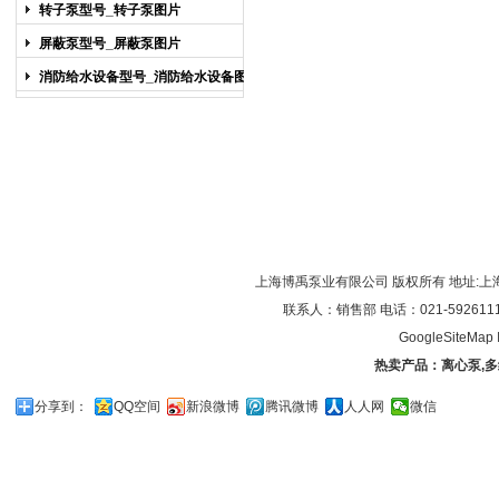
图片
转子泵型号_转子泵图片
屏蔽泵型号_屏蔽泵图片
消防给水设备型号_消防给水设备图片
上海博禹泵业有限公司 版权所有 地址:上
联系人：销售部 电话：021-59261119/0
GoogleSiteMap
热卖产品：
离心泵
,
多
分享到：
QQ空间
新浪微博
腾讯微博
人人网
微信