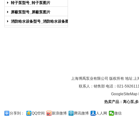
图片
转子泵型号_转子泵图片
屏蔽泵型号_屏蔽泵图片
消防给水设备型号_消防给水设备图片
上海博禹泵业有限公司 版权所有 地址:上
联系人：销售部 电话：021-59261119/0
GoogleSiteMap
热卖产品：
离心泵
,
多
分享到：
QQ空间
新浪微博
腾讯微博
人人网
微信