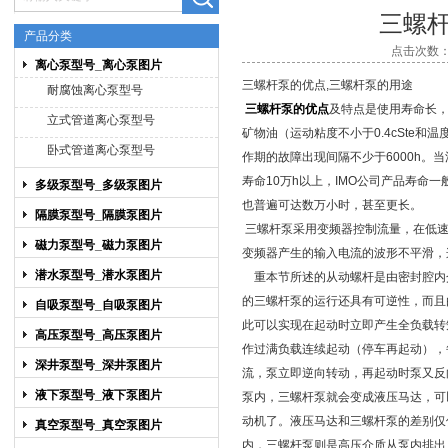
三螺
产品分类
点击次数：7
离心泵型号_离心泵图片
上海博禹泵业有限公司
三螺杆泵的优点,三螺杆泵的用途
耐腐蚀离心泵型号
三螺杆泵的优点
及特点是使用寿命长
立式管道离心泵型号
矿物油（运动粘度不小于0.4cSte和温
卧式管道离心泵型号
作期的故障出现间隔不少于6000h。
寿命10万h以上，IMO公司产品寿命
多级泵型号_多级泵图片
也普遍可达数万小时，甚至更长。
隔膜泵型号_隔膜泵图片
三螺杆泵采用变频器控制流量，在低速
磁力泵型号_磁力泵图片
变频器产生的输入电流的波形不平滑，
潜水泵型号_潜水泵图片
重本节所述的从动螺杆是由密封腔内
的三螺杆泵的运行还具有可逆性，而且
自吸泵型号_自吸泵图片
此可以实现在起动时立即产生全负载转
高压泵型号_高压泵图片
作过满负载连续起动（停车再起动），
深井泵型号_深井泵图片
流，泵立即逆向转动，再起动时泵又反
液下泵型号_液下泵图片
泵内，三螺杆泵就会变成液压马达，可
动机了。液压马达和三螺杆泵的差别仅
真空泵型号_真空泵图片
内，三螺杆泵则是高压介质从泵内排出