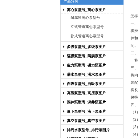
产品分类
离心泵型号_离心泵图片
上海博禹泵业有限公司
怎样
耐腐蚀离心泵型号
一、
立式管道离心泵型号
将滑
卧式管道离心泵型号
件和
间。
多级泵型号_多级泵图片
二、
隔膜泵型号_隔膜泵图片
将
磁力泵型号_磁力泵图片
三、
潜水泵型号_潜水泵图片
将内
装配
自吸泵型号_自吸泵图片
将长
高压泵型号_高压泵图片
保持
深井泵型号_深井泵图片
四、
液下泵型号_液下泵图片
（1
（2
真空泵型号_真空泵图片
（3
排污水泵型号_排污泵图片
（4