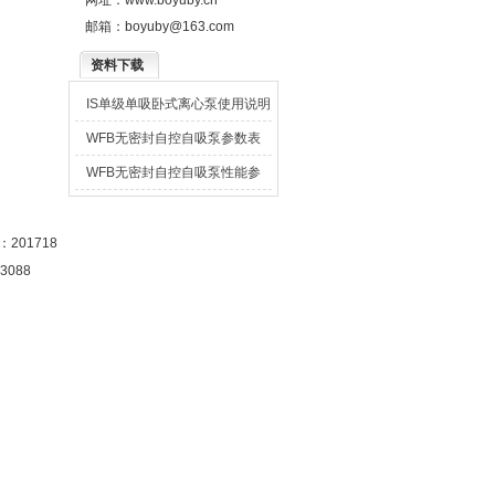
网址：
www.boyuby.cn
邮箱：
boyuby@163.com
资料下载
IS单级单吸卧式离心泵使用说明
书
WFB无密封自控自吸泵参数表
WFB无密封自控自吸泵性能参
数表
201718
3088