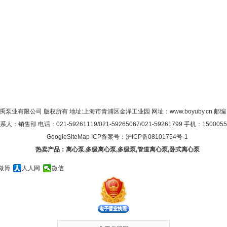
禹泵业有限公司 版权所有 地址:上海市青浦区金泽工业园 网址：
www.boyuby.cn
邮编：
系人：销售部 电话：021-59261119/021-59265067/021-59261799 手机：1500055
GoogleSiteMap
ICP备案号：
沪ICP备08101754号-1
热卖产品：
离心泵
,
多级离心泵
,
多级泵
,
管道离心泵
,
卧式离心泵
微博
人人网
微信