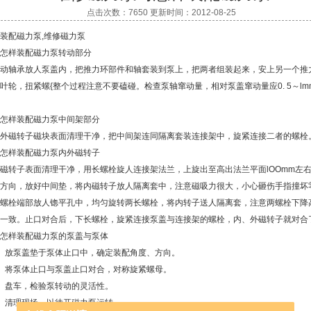
点击次数：7650 更新时间：2012-08-25
装配磁力泵,维修磁力泵
怎样装配磁力泵转动部分
动轴承放人泵盖内，把推力环部件和轴套装到泵上，把两者组装起来，安上另一个推
叶轮，扭紧螺{整个过程注意不要磕碰。检查泵轴窜动量，相对泵盖窜动量应0. 5～lm
怎样装配磁力泵中间架部分
外磁转子磁块表面清理干净，把中间架连同隔离套装连接架中，旋紧连接二者的螺栓
怎样装配磁力泵内外磁转子
磁转子表面清理干净，用长螺栓旋人连接架法兰，上旋出至高出法兰平面lOOmm左
方向，放好中间垫，将内磁转子放人隔离套中，注意磁吸力很大，小心砸伤手指撞坏
螺栓端部放人锪平孔中，均匀旋转两长螺栓，将内转子送人隔离套，注意两螺栓下降
一致。止口对合后，下长螺栓，旋紧连接泵盖与连接架的螺栓，内、外磁转子就对合
怎样装配磁力泵的泵盖与泵体
）放泵盖垫于泵体止口中，确定装配角度、方向。
）将泵体止口与泵盖止口对合，对称旋紧螺母。
）盘车，检验泵转动的灵活性。
）清理现场，以待开
磁力泵
运转。