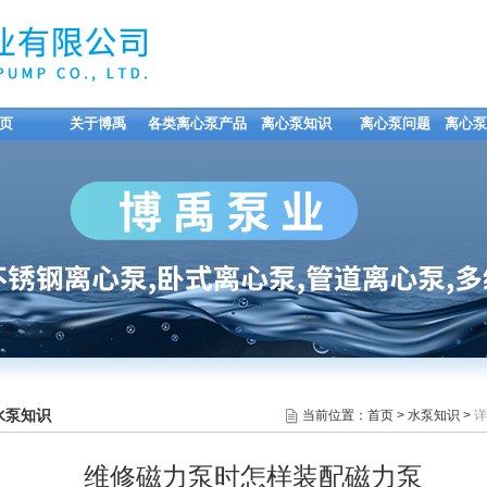
页
关于博禹
各类离心泵产品
离心泵知识
离心泵问题
离心泵
水泵知识
当前位置：
首页
>
水泵知识
>
详
维修磁力泵时怎样装配磁力泵