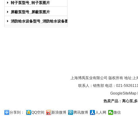
图片
转子泵型号_转子泵图片
屏蔽泵型号_屏蔽泵图片
消防给水设备型号_消防给水设备图片
上海博禹泵业有限公司 版权所有 地址:上
联系人：销售部 电话：021-59261119/0
GoogleSiteMap
热卖产品：
离心泵
,
多
分享到：
QQ空间
新浪微博
腾讯微博
人人网
微信