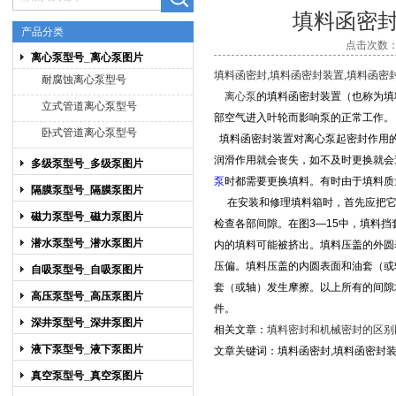
填料函密
产品分类
点击次数：8
离心泵型号_离心泵图片
上海博禹泵业有限公司
填料函密封,填料函密封装置,填料函密
耐腐蚀离心泵型号
离心泵
的填料函密封装置（也称为填
立式管道离心泵型号
部空气进入叶轮而影响泵的正常工作。
卧式管道离心泵型号
填料函密封装置对离心泵
起密封作用
润滑作用就会丧失，如不及时更换就会
多级泵型号_多级泵图片
泵
时都需要更换填料。有时由于填料质
隔膜泵型号_隔膜泵图片
在安装和修理填料箱时，首先应把它
磁力泵型号_磁力泵图片
检查各部间隙。在图3—15中，填料
潜水泵型号_潜水泵图片
内的填料可能被挤出。填料压盖的外圆
压偏。填料压盖的内圆表面和油套（或
自吸泵型号_自吸泵图片
套（或轴）发生摩擦。以上所有的间隙
高压泵型号_高压泵图片
件。
深井泵型号_深井泵图片
相关文章：
填料密封和机械密封的区别
液下泵型号_液下泵图片
文章关键词：填料函密封,填料函密封装
真空泵型号_真空泵图片