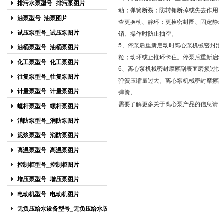
排污水泵型号_排污泵图片
动；弹簧断裂；防转销断掉或失去作用
油泵型号_油泵图片
查更换动、静环；更换密封圈、固定静
试压泵型号_试压泵图片
销、操作时防止抽空。
5、停泵后重新启动时离心泵机械密封
油桶泵型号_油桶泵图片
粒；动环或止推环卡住。停泵后重新启
化工泵型号_化工泵图片
6、离心泵机械密封摩擦副表面磨损过
往复泵型号_往复泵图片
弹簧压缩量过大。离心泵机械密封摩擦
计量泵型号_计量泵图片
弹簧。
需要了解更多关于离心泵产品的信息请
螺杆泵型号_螺杆泵图片
消防泵型号_消防泵图片
泥浆泵型号_消防泵图片
高温泵型号_高温泵图片
控制柜型号_控制柜图片
增压泵型号_增压泵图片
电动机型号_电动机图片
无负压给水设备型号_无负压给水设备