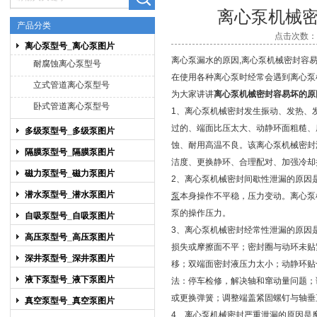
离心泵机械
产品分类
点击次数：10
离心泵型号_离心泵图片
上海博禹泵业有限公司
离心泵漏水的原因,离心泵机械密封容
耐腐蚀离心泵型号
在使用各种离心泵时经常会遇到离心泵
立式管道离心泵型号
为大家讲讲
离心泵机械密封容易坏的原
卧式管道离心泵型号
1、离心泵机械密封发生振动、发热、
过的、端面比压太大、动静环面粗糙、
多级泵型号_多级泵图片
蚀、耐用高温不良。该离心泵机械密封
隔膜泵型号_隔膜泵图片
洁度、更换静环、合理配对、加强冷却
磁力泵型号_磁力泵图片
2、离心泵机械密封间歇性泄漏的原因
潜水泵型号_潜水泵图片
泵
本身操作不平稳，压力变动。离心泵
泵的操作压力。
自吸泵型号_自吸泵图片
3、离心泵机械密封经常性泄漏的原因
高压泵型号_高压泵图片
损失或摩擦面不平；密封圈与动环未贴
深井泵型号_深井泵图片
移；双端面密封液压力太小；动静环贴
液下泵型号_液下泵图片
法：停车检修，解决轴和窜动量问题；
或更换弹簧；调整端盖紧固螺钉与轴垂直
真空泵型号_真空泵图片
4、离心泵机械密封严重泄漏的原因是