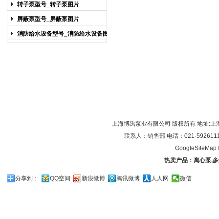
图片
转子泵型号_转子泵图片
屏蔽泵型号_屏蔽泵图片
消防给水设备型号_消防给水设备图片
上海博禹泵业有限公司 版权所有 地址:上
联系人：销售部 电话：021-59261119/0
GoogleSiteMap
热卖产品：
离心泵
,
多
分享到：
QQ空间
新浪微博
腾讯微博
人人网
微信