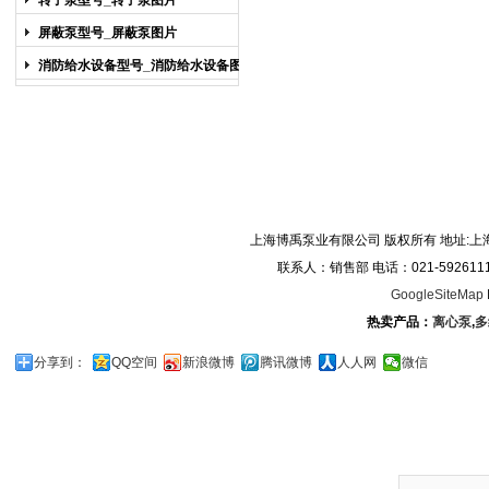
转子泵型号_转子泵图片
屏蔽泵型号_屏蔽泵图片
消防给水设备型号_消防给水设备图片
上海博禹泵业有限公司 版权所有 地址:上
联系人：销售部 电话：021-59261119/0
GoogleSiteMap
热卖产品：
离心泵
,
多
分享到：
QQ空间
新浪微博
腾讯微博
人人网
微信