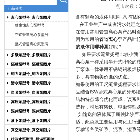
点击次数：37
产品分类
上海博禹泵业有限公司
含有颗粒的液体用哪种泵,有固
离心泵型号_离心泵图片
在工业生产中或者污水处理之
耐腐蚀离心泵型号
在使用常用管道离心泵产品时
立式管道离心泵型号
因为常用的
管道离心泵
产品叶
卧式管道离心泵型号
的液体用哪种泵
好呢？
如果要求流量扬程比较小我们
多级泵型号_多级泵图片
离心泵一律采用半开式叶轮的
隔膜泵型号_隔膜泵图片
于泵体一律采用不锈钢钢板焊
磁力泵型号_磁力泵图片
多，具有物美价廉的优点。
潜水泵型号_潜水泵图片
如果使用的工况流量扬程要求
品结合ISW卧式离心泵的外形
自吸泵型号_自吸泵图片
结构特点综合优化而成，该系
高压泵型号_高压泵图片
选择，材质有铸铁、球磨铸铁
深井泵型号_深井泵图片
如输送的液体属于腐蚀比较严
液下泵型号_液下泵图片
适，此类泵主要运用与化工行
泵输送各类矿浆、泥浆、渣浆
真空泵型号_真空泵图片
排污水泵型号_排污泵图片