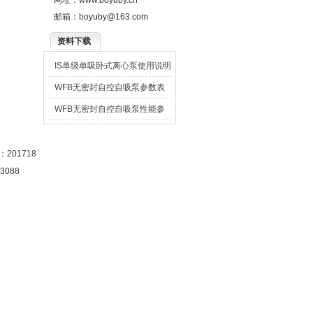
网址：
www.boyuby.cn
邮箱：
boyuby@163.com
资料下载
IS单级单吸卧式离心泵使用说明
书
WFB无密封自控自吸泵参数表
WFB无密封自控自吸泵性能参
数表
201718
3088