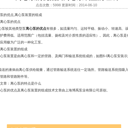
点击次数：5998 更新时间：2014-06-10
泵的优点,离心泵装置的组成
离心泵的优点
心泵较其他类型泵
离心泵的优点
有很多，如流量均匀、运转平稳、振动小、转速高、
护费用低、适用范围广（包括流量、扬程及对介质性质的适应性）。因此，
离心泵
是
应用极为广泛的一种
化工泵
。
离心泵装置的组成
泵装置是由离心泵和一定的管路、及阀门和输送系统组成的，如图6-l离心泵安装示
输送的液体由离心泵供给能量，通过管路输送系统送往一定场所。管路输送系统指吸
管路和管路附件等。
文章：
离心泵的特点是什么
心泵的优点及离心泵装置的组成技术文章由上海博禹泵业有限公司原创。