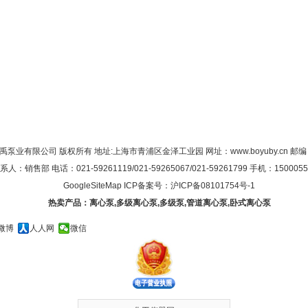
禹泵业有限公司 版权所有 地址:上海市青浦区金泽工业园 网址：
www.boyuby.cn
邮编：
系人：销售部 电话：021-59261119/021-59265067/021-59261799 手机：1500055
GoogleSiteMap
ICP备案号：
沪ICP备08101754号-1
热卖产品：
离心泵
,
多级离心泵
,
多级泵
,
管道离心泵
,
卧式离心泵
微博
人人网
微信