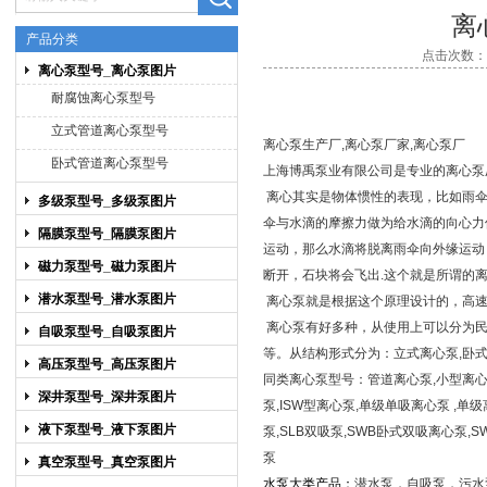
离
产品分类
点击次数：12
离心泵型号_离心泵图片
上海博禹泵业有限公司
耐腐蚀离心泵型号
立式管道离心泵型号
离心泵生产厂,离心泵厂家,离心泵厂
卧式管道离心泵型号
上海博禹泵业有限公司是专业的
离心泵
离心其实是物体惯性的表现，比如雨伞
多级泵型号_多级泵图片
伞与水滴的摩擦力做为给水滴的向心力
隔膜泵型号_隔膜泵图片
运动，那么水滴将脱离雨伞向外缘运动
磁力泵型号_磁力泵图片
断开，石块将会飞出.这个就是所谓的
潜水泵型号_潜水泵图片
离心泵
就是根据这个原理设计的，高速
离心泵有好多种，从使用上可以分为
自吸泵型号_自吸泵图片
等。从结构形式分为：立式离心泵,卧
高压泵型号_高压泵图片
同类离心泵型号：管道离心泵,小型离心泵,
深井泵型号_深井泵图片
泵,ISW型离心泵,单级单吸离心泵 ,单
液下泵型号_液下泵图片
泵,SLB双吸泵,SWB卧式双吸离心泵,
泵
真空泵型号_真空泵图片
水泵大类产品：
潜水泵
，
自吸泵
，
污水