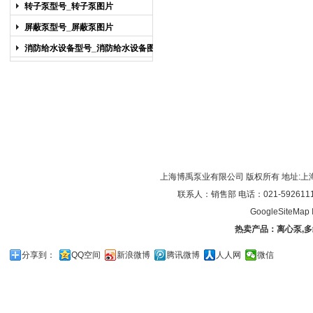
图片
转子泵型号_转子泵图片
屏蔽泵型号_屏蔽泵图片
消防给水设备型号_消防给水设备图片
上海博禹泵业有限公司 版权所有 地址:上
联系人：销售部 电话：021-59261119/0
GoogleSiteMap
热卖产品：
离心泵
,
多
分享到：
QQ空间
新浪微博
腾讯微博
人人网
微信