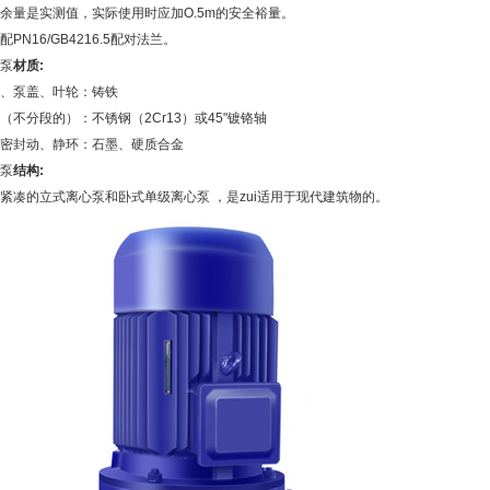
余量是实测值，实际使用时应加O.5m的安全裕量。
配PN16/GB4216.5配对法兰。
泵
材质:
、泵盖、叶轮：铸铁
（不分段的）：不锈钢（2Cr13）或45"镀铬轴
密封动、静环：石墨、硬质合金
泵
结构:
紧凑的
立式离心泵
和
卧式单级离心泵
，是zui适用于现代建筑物的。