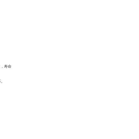
靠，寿命
坏。