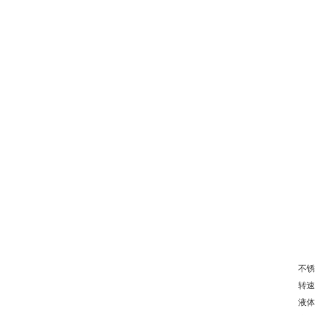
不锈
转速：
液体