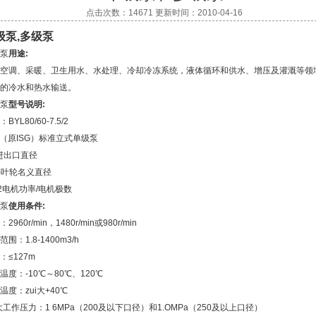
点击次数：14671 更新时间：2010-04-16
级泵,多级泵
泵
用途:
空调、采暖、卫生用水、水处理、冷却冷冻系统，液体循环和供水、增压及灌溉等领
的冷水和热水输送。
泵
型号说明:
BYL80/60-7.5/2
L（原ISG）标准立式单级泵
/进出口直径
0-叶轮名义直径
5/2电机功率/电机极数
泵
使用条件:
2960r/min，1480r/min或980r/min
围：1.8-1400m3/h
：≤127m
温度：-10℃～80℃、120℃
温度：zui大+40℃
i大工作压力：1 6MPa（200及以下口径）和1.OMPa（250及以上口径）