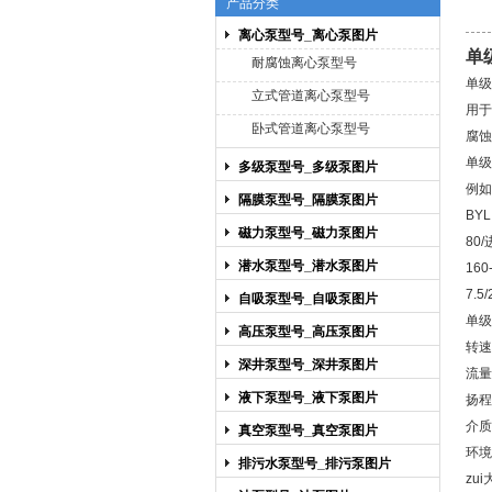
产品分类
离心泵型号_离心泵图片
单
上海博禹泵业有限公司
耐腐蚀离心泵型号
单级
立式管道离心泵型号
用于
卧式管道离心泵型号
腐蚀
单级
多级泵型号_多级泵图片
例如：
隔膜泵型号_隔膜泵图片
BY
磁力泵型号_磁力泵图片
80
潜水泵型号_潜水泵图片
16
7.
自吸泵型号_自吸泵图片
单级
高压泵型号_高压泵图片
转速：
深井泵型号_深井泵图片
流量范
液下泵型号_液下泵图片
扬程
介质
真空泵型号_真空泵图片
环境
排污水泵型号_排污泵图片
zu