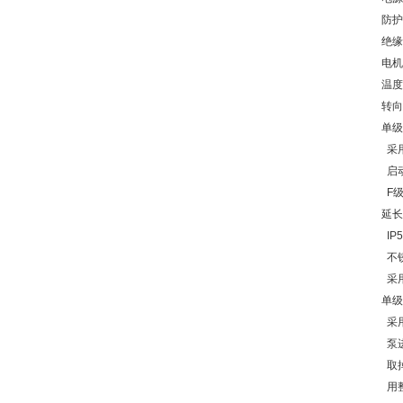
防护
绝缘
电机
温度
转向
单级
采用
启
F级
延长
IP
不
采
单级
采用
泵
取
用