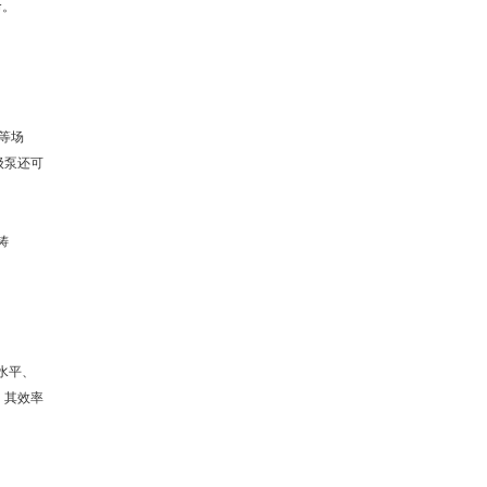
命。
等场
级泵
还可
铸
。
水平、
．其效率