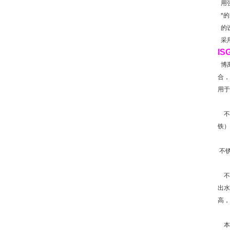
用
*的
的设
采
I
博
合，
用于
不
铁）
不
不
出水
高，
本产