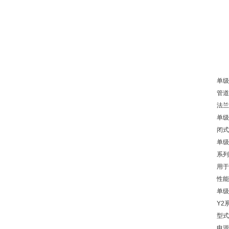
单级
管道
法兰
单级
闭式
单级
系列
用于
性能
单级
Y2
型式
电源