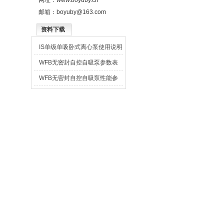
网址：
www.boyuby.cn
邮箱：
boyuby@163.com
资料下载
IS单级单吸卧式离心泵使用说明
书
WFB无密封自控自吸泵参数表
WFB无密封自控自吸泵性能参
数表