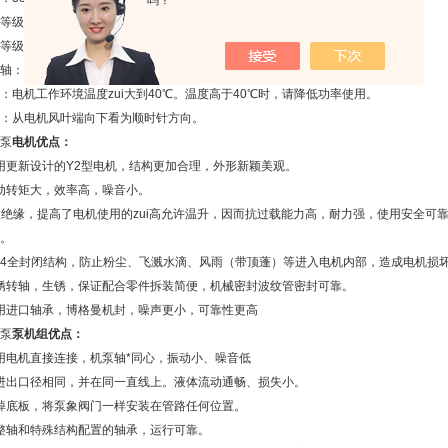
吗？
等级：IP54
等级：F
轴：不锈钢轴（2Cr13）或45"镀铬。
：电机工作环境温度zui大到40℃。温度高于40℃时，请降低功率使用。
：从电机风叶端向下看为顺时针方向。
泵
电机优点：
更新设计的Y2型电机，结构更加合理，外形新颖美观。
动转矩大，效率高，噪音小。
绝缘，提高了电机使用的zui高允许温升，因而抗过载能力高，耐力强，使用安全可
。
54全封闭结构，防止粉尘、飞溅水滴、风雨（带顶蓬）等进入电机内部，造成电机损
锈转轴，生锈，保证配合零件拆装简便，机械密封波纹管密封可靠。
用进口轴承，博格曼机封，噪声更小，可靠性更高
泵
泵机组优点：
电机直接连接，机泵轴*同心，振动小、噪音低
进出口径相同，并在同一直线上。液体流动通畅、损失小。
掉底板，将泵象阀门一样安装在管路任何位置。
整轴和特殊结构配置的轴承，运行可靠。