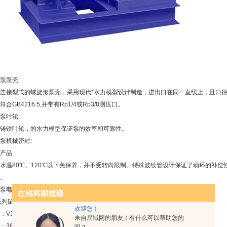
泵
泵壳:
连接型式的螺旋形泵壳，采用现代*水力模型设计制造，进出口在同一直线上，且口
符合GB4216.5,并带有Rp1/4或Rp3/8测压口。
泵
叶轮:
铸铁叶轮，的水力模型保证泵的效率和可靠性。
泵
机械密封:
产品
水温80℃、120℃以下免保养，并不受转向限制。特殊波纹管设计保证了动环的补偿
。
泵
电机:
系列鼠笼式交流电机。功率和型式符合IEC-Norm
欢迎您！
：V1
来自局域网的朋友！有什么可以帮助您的
：380V，50HZ