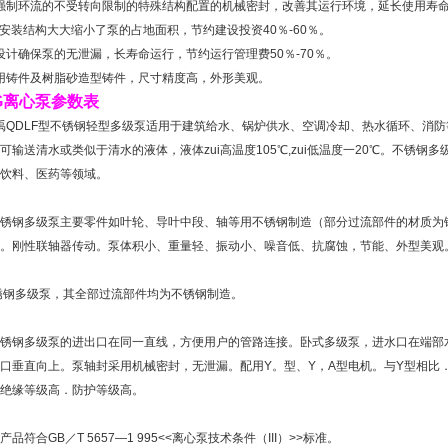
强制环流的不受转向限制的特殊结构配置的机械密封，改善其运行环境，延长使用寿
安装结构大大缩小了泵的占地面积，节约建设投资40％-60％。
计确保泵的无泄漏，长寿命运行，节约运行管理费50％-70％。
用铸件及树脂砂造型铸件，尺寸精度高，外形美观。
SG离心泵参数表
禹
QDLF型不锈钢轻型多级泵
适用于建筑给水、锅炉供水、空调冷却、热水循环、消防
可输送清水或类似于清水的液体，液体zui高温度105℃,zui低温度一20℃。
不锈钢多
饮料、医药等领域。
锈钢多级泵
主要零件如叶轮、导叶中段、轴等用不锈钢制造（部分过流部件的材质为
。刚性联轴器传动。泵体积小、重量轻、振动小、噪音低、抗腐蚀，节能、外型美观
锈钢多级泵
，其全部过流部件均为不锈钢制造。
锈钢多级泵
的进出口在同一直线，方便用户的管路连接。
卧式多级泵
，进水口在端部
口垂直向上。泵轴封采用机械密封，无泄漏。配用Y。型、Y，A型电机。与Y型相比
绝缘等级高．防护等级高。
品符合GB／T 5657—1 995<<离心泵技术条件（III）>>标准。