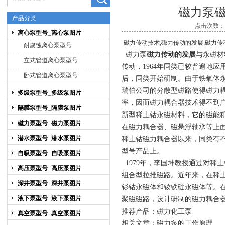
磁力泵
产品分类
点击次数：14
离心泵型号_离心泵图片
上海博禹泵业有限公司
磁力传动技术,磁力传动的发展,磁力
耐腐蚀离心泵型号
磁力泵
磁力传动的发展
与永磁材
立式管道离心泵型号
传动，1964年同类已较
普遍地应用
卧式管道离心泵型号
后，同类开始研制。由于铁氧体
瑞伯公司的分
散型磁路使得磁力
多级泵型号_多级泵图片
率，因而磁力耦合器技术得不到
隔膜泵型号_隔膜泵图片
新型稀
土钴永磁材料，它的磁能
磁力泵型号_磁力泵图片
在磁力耦合器、磁悬浮轴承等
上
潜水泵型号_潜水泵图片
稀土钴磁力耦合器以来，同类有
型号
产品上。
自吸泵型号_自吸泵图片
1979年，李国坤教授通过对稀
高压泵型号_高压泵图片
组合型拉推磁
路。近年来，在稀
深井泵型号_深井泵图片
钐钴永磁体和钕铁硼永磁体等。
液下泵型号_液下泵图片
聚磁磁路
，设计研制的磁力耦合
推荐产品：
磁力化工泵
真空泵型号_真空泵图片
相关文章：
磁力泵的工作原理