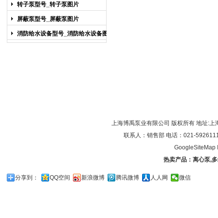
图片
转子泵型号_转子泵图片
屏蔽泵型号_屏蔽泵图片
消防给水设备型号_消防给水设备图片
上海博禹泵业有限公司 版权所有 地址:上
联系人：销售部 电话：021-59261119/0
GoogleSiteMap
热卖产品：
离心泵
,
多
分享到：
QQ空间
新浪微博
腾讯微博
人人网
微信