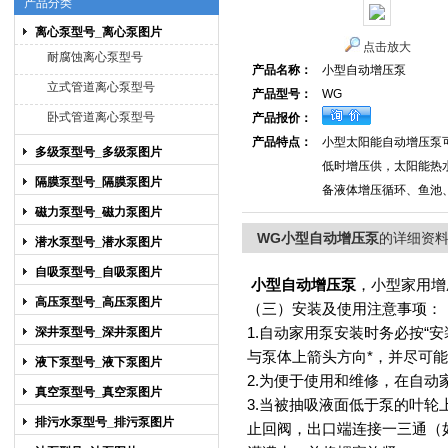
产品分类
离心泵型号_离心泵图片
点击放大
上海博禹泵业有限公司
耐腐蚀离心泵型号
产品名称：
小型自动增压泵
立式管道离心泵型号
产品型号：
WG
卧式管道离心泵型号
产品报价：
产品特点：
小型太阳能自动增压泵
多级泵型号_多级泵图片
低时增压供，太阳能热
隔膜泵型号_隔膜泵图片
备液体增压循环、鱼池
磁力泵型号_磁力泵图片
WG小型自动增压泵
的详细资
潜水泵型号_潜水泵图片
自吸泵型号_自吸泵图片
小型自动增压泵
，小型家用增
高压泵型号_高压泵图片
（三）安装及使用注意事项：
1.自动家用泵安装时务必按“
深井泵型号_深井泵图片
与泵体上箭头方向*，并尽可能
液下泵型号_液下泵图片
2.为便于使用和维修，在自
真空泵型号_真空泵图片
3.当被抽吸液面低于泵的叶
排污水泵型号_排污泵图片
止回阀，出口端连接一三通（