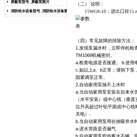
屏蔽泵型号_屏蔽泵图片
（二） 说
15WG8-10：进出口径15 
消防给水设备型号_消防给水设备图片
（四）常见故障的排除方法：
1.发现泵漏水时，立即停机
TM1068机械密封。
a.检查电源是否接通。 b.
c.如以上a、b正常；请拆下
固紧调至正常。
2.自动家用泵抽不上水时
a.当自动家用泵安装在自来
（水平安装）或中心线（垂直
位升高超过叶轮平面或中心线
关电）.
b.当自动家用泵用在抽吸井水
a.进水管路是否漏气
b.自动家用泵腔内蓄水不够，