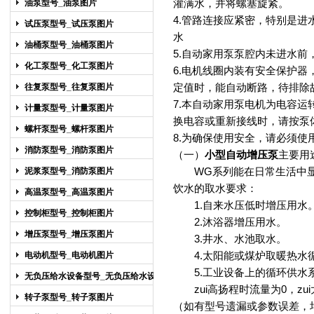
灌满水，并将螺塞旋紧。
油泵型号_油泵图片
4.管路连接应紧密，特别是
试压泵型号_试压泵图片
水
油桶泵型号_油桶泵图片
5.自动家用泵泵腔内未进水
化工泵型号_化工泵图片
6.电机线圈内装有安全保护
定值时，能自动断路，待排除
往复泵型号_往复泵图片
7.本自动家用泵电机为电容
计量泵型号_计量泵图片
换电容或重新接线时，请按泵
螺杆泵型号_螺杆泵图片
8.为确保使用安全，请必须使
消防泵型号_消防泵图片
（一）
小型自动增压泵
主要用
WG系列能在日常生活中显
泥浆泵型号_消防泵图片
饮水的取水要求：
高温泵型号_高温泵图片
1.自来水压低时增压用水
控制柜型号_控制柜图片
2.沐浴器增压用水。
增压泵型号_增压泵图片
3.井水、水池取水。
4.太阳能或煤炉取暖热水
电动机型号_电动机图片
5.工业设备上的循环供水
无负压给水设备型号_无负压给水设备
zui高扬程时流量为0，zu
图片
转子泵型号_转子泵图片
（如有型号遗漏或参数误差，