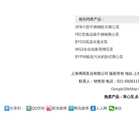
相关同类产品：
SFB小型不锈钢卧式离心泵
FB1型食品级不锈钢离心泵
BYGS高温冷凝水泵
WGZ全自动家用增压泵
BYPW输送污水的卧式离心泵
上海博禹泵业有限公司 版权所有 地址:上
联系人：销售部 电话：021-59261119/0
GoogleSiteMap
热卖产品：
离心泵
,
多
分享到：
QQ空间
新浪微博
腾讯微博
人人网
微信