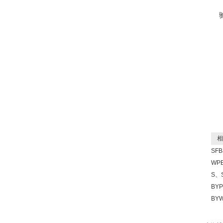
相
SF
WP
S、
BY
BY