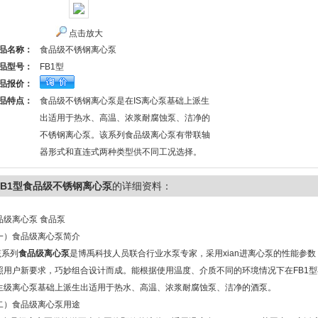
点击放大
品名称：
食品级不锈钢离心泵
品型号：
FB1型
品报价：
品特点：
食品级不锈钢离心泵是在IS离心泵基础上派生
出适用于热水、高温、浓浆耐腐蚀泵、洁净的
不锈钢离心泵。该系列食品级离心泵有带联轴
器形式和直连式两种类型供不同工况选择。
FB1型食品级不锈钢离心泵
的详细资料：
品级离心泵 食品泵
一）食品级离心泵简介
系列
食品级离心泵
是博禹科技人员联合行业水泵专家，采用xian进离心泵的性能参数
照用户新要求，巧妙组合设计而成。能根据使用温度、介质不同的环境情况下在FB1型
生级离心泵
基础上派生出适用于热水、高温、浓浆耐腐蚀泵、洁净的酒泵。
二）
食品级离心泵用途