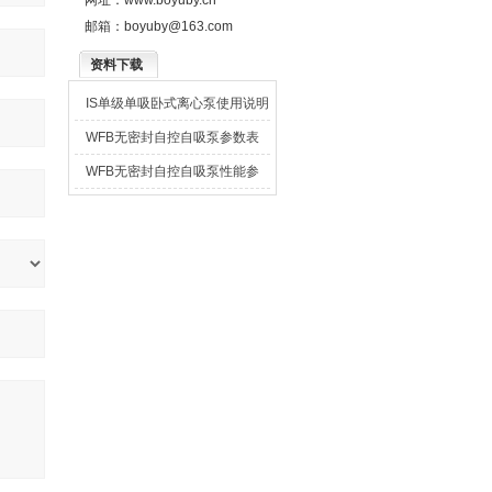
网址：
www.boyuby.cn
邮箱：
boyuby@163.com
资料下载
IS单级单吸卧式离心泵使用说明
书
WFB无密封自控自吸泵参数表
WFB无密封自控自吸泵性能参
数表